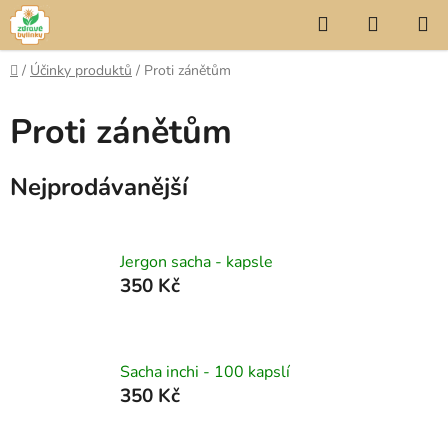
Přejít
Hledat
NÁKUP
na
KOŠÍK
obsah
Domů
/
Účinky produktů
/
Proti zánětům
Proti zánětům
Nejprodávanější
Jergon sacha - kapsle
350 Kč
Sacha inchi - 100 kapslí
350 Kč