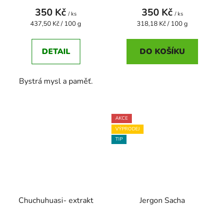
350 Kč
350 Kč
/ ks
/ ks
Měrná
Měrná
437,50 Kč / 100 g
318,18 Kč / 100 g
cena:
cena:
DETAIL
DO KOŠÍKU
Bystrá mysl a paměť.
AKCE
VÝPRODEJ
TIP
Chuchuhuasi- extrakt
Jergon Sacha