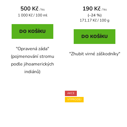
500 Kč
190 Kč
/ ks
/ ks
Měrná
1 000 Kč / 100 ml
(–24 %)
cena:
Měrná
171,17 Kč / 100 g
cena:
DO KOŠÍKU
DO KOŠÍKU
"Opravená záda"
"Zhubit virné záškodníky"
(pojmenování stromu
podle jihoamerických
indiánů)
AKCE
VÝPRODEJ