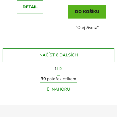
cena:
DETAIL
DO KOŠÍKU
"Olej života"
NAČÍST 6 DALŠÍCH
S
1
t
2
r
O
á
30
položek celkem
v
n
l
k
NAHORU
á
o
d
v
a
á
Z
c
n
á
í
í