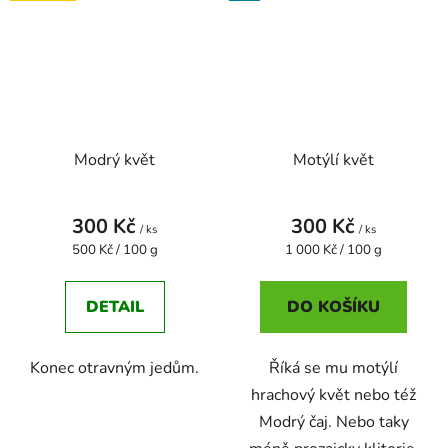
Modrý květ
Motýlí květ
300 Kč
300 Kč
/ ks
/ ks
Měrná
Měrná
500 Kč / 100 g
1 000 Kč / 100 g
cena:
cena:
DETAIL
DO KOŠÍKU
Konec otravným jedům.
Říká se mu motýlí
hrachový květ nebo též
Modrý čaj. Nebo taky