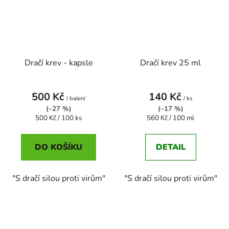
Dračí krev - kapsle
Dračí krev 25 ml
500 Kč
140 Kč
/ balení
/ ks
(–27 %)
(–17 %)
Měrná
Měrná
500 Kč / 100 ks
560 Kč / 100 ml
cena:
cena:
DO KOŠÍKU
DETAIL
"S dračí silou proti virům"
"S dračí silou proti virům"