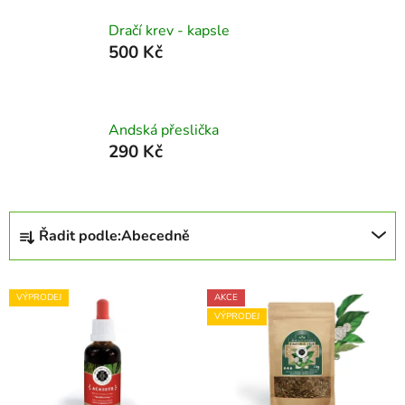
Dračí krev - kapsle
500 Kč
Andská přeslička
290 Kč
Ř
Řadit podle:
Abecedně
a
z
V
e
VÝPRODEJ
AKCE
ý
n
VÝPRODEJ
p
í
i
p
s
r