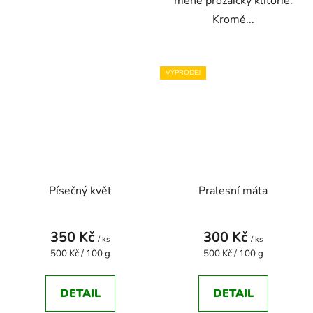
méně prozaicky klitorie.
Kromě...
VÝPRODEJ
Písečný květ
Pralesní máta
350 Kč
300 Kč
/ ks
/ ks
Měrná
Měrná
500 Kč / 100 g
500 Kč / 100 g
cena:
cena:
DETAIL
DETAIL