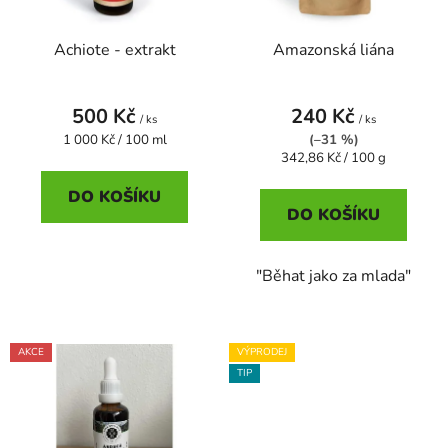
p
o
r
d
Achiote - extrakt
Amazonská liána
o
u
d
k
u
t
500 Kč
240 Kč
/ ks
/ ks
k
ů
Měrná
1 000 Kč / 100 ml
(–31 %)
t
cena:
Měrná
342,86 Kč / 100 g
cena:
ů
DO KOŠÍKU
DO KOŠÍKU
"Běhat jako za mlada"
AKCE
VÝPRODEJ
TIP