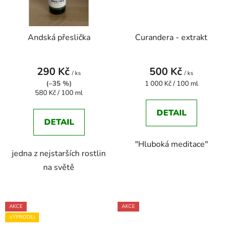
Andská přeslička
Curandera - extrakt
290 Kč
500 Kč
/ ks
/ ks
Měrná
(–35 %)
1 000 Kč / 100 ml
Měrná
cena:
580 Kč / 100 ml
cena:
DETAIL
DETAIL
"Hluboká meditace"
jedna z nejstarších rostlin
na světě
AKCE
AKCE
VÝPRODEJ