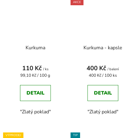
AKCE
Kurkuma
Kurkuma - kapsle
110 Kč
400 Kč
/ ks
/ balení
Měrná
Měrná
99,10 Kč / 100 g
400 Kč / 100 ks
cena:
cena:
DETAIL
DETAIL
"Zlatý poklad"
"Zlatý poklad"
VÝPRODEJ
TIP