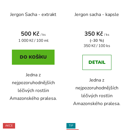
Jergon Sacha - extrakt
Jergon sacha - kapsle
500 Kč
350 Kč
/ ks
/ ks
Měrná
1 000 Kč / 100 ml
(–30 %)
cena:
Měrná
350 Kč / 100 ks
cena:
DO KOŠÍKU
DETAIL
Jedna z
Jedna z
nejpozoruhodnějších
nejpozoruhodnějších
léčivých rostlin
léčivých rostlin
Amazonského pralesa.
Amazonského pralesa.
AKCE
TIP