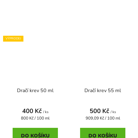
VÝPRODEJ
Dračí krev 50 ml
Dračí krev 55 ml
400 Kč
500 Kč
/ ks
/ ks
Měrná
Měrná
800 Kč / 100 ml
909,09 Kč / 100 ml
cena:
cena:
DO KOŠÍKU
DO KOŠÍKU