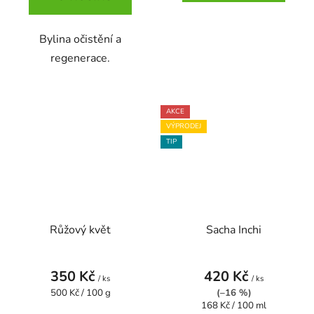
Bylina očistění a
regenerace.
AKCE
VÝPRODEJ
TIP
Růžový květ
Sacha Inchi
350 Kč
420 Kč
/ ks
/ ks
Měrná
500 Kč / 100 g
(–16 %)
cena:
Měrná
168 Kč / 100 ml