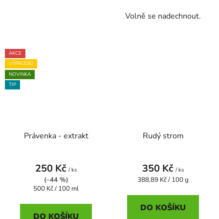
Volně se nadechnout.
AKCE
VÝPRODEJ
NOVINKA
TIP
Právenka - extrakt
Rudý strom
250 Kč
350 Kč
/ ks
/ ks
Měrná
(–44 %)
388,89 Kč / 100 g
Měrná
cena:
500 Kč / 100 ml
cena:
DO KOŠÍKU
DO KOŠÍKU