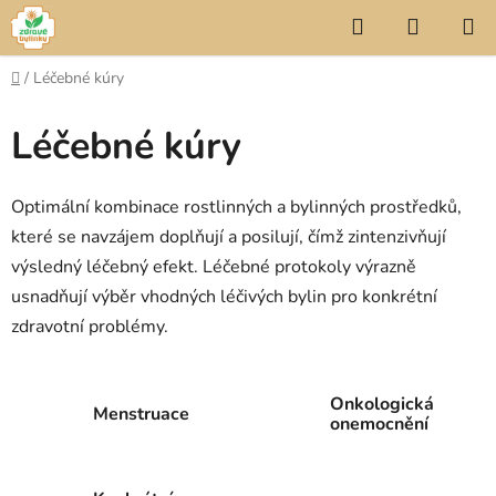
Přejít
Hledat
NÁKUP
na
KOŠÍK
obsah
Domů
/
Léčebné kúry
Léčebné kúry
Optimální kombinace rostlinných a bylinných prostředků,
které se navzájem doplňují a posilují, čímž zintenzivňují
výsledný léčebný efekt.
Léčebné protokoly výrazně
usnadňují výběr vhodných léčivých bylin pro konkrétní
zdravotní problémy.
Onkologická
Menstruace
onemocnění