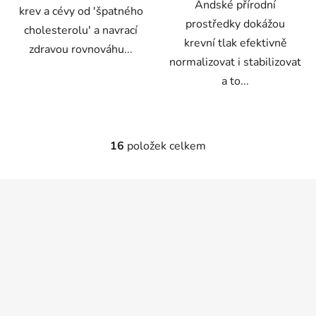
Andské přírodní
krev a cévy od 'špatného
prostředky dokážou
cholesterolu' a navrací
krevní tlak efektivně
zdravou rovnováhu...
normalizovat i stabilizovat
a to...
16
položek celkem
O
v
l
Z
á
á
d
p
a
a
c
t
í
p
í
r
v