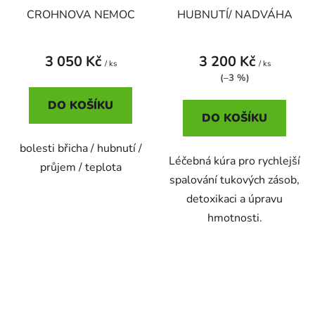
CROHNOVA NEMOC
HUBNUTÍ/ NADVÁHA
3 050 Kč
3 200 Kč
/ ks
/ ks
(–3 %)
DO KOŠÍKU
DO KOŠÍKU
bolesti břicha / hubnutí /
Léčebná kúra pro rychlejší
průjem / teplota
spalování tukových zásob,
detoxikaci a úpravu
hmotnosti.