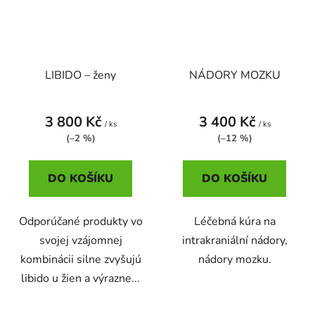
LIBIDO – ženy
NÁDORY MOZKU
3 800 Kč
3 400 Kč
/ ks
/ ks
(–2 %)
(–12 %)
DO KOŠÍKU
DO KOŠÍKU
Odporúčané produkty vo
Léčebná kúra na
svojej vzájomnej
intrakraniální nádory,
kombinácii silne zvyšujú
nádory mozku.
libido u žien a výrazne...