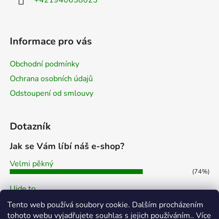
Informace pro vás
Obchodní podmínky
Ochrana osobních údajů
Odstoupení od smlouvy
Dotazník
Jak se Vám líbí náš e-shop?
Velmi pěkný
(74%)
Ujde to
(7%)
Tento web používá soubory cookie. Dalším procházením
Nelíbí se mi
tohoto webu vyjadřujete souhlas s jejich používáním.. Více