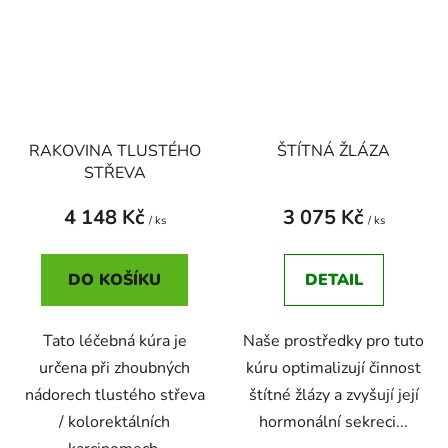
RAKOVINA TLUSTÉHO
ŠTÍTNÁ ŽLÁZA
STŘEVA
4 148 Kč
3 075 Kč
/ ks
/ ks
DO KOŠÍKU
DETAIL
Tato léčebná kúra je
Naše prostředky pro tuto
určena při zhoubných
kúru optimalizují činnost
nádorech tlustého střeva
štítné žlázy a zvyšují její
/ kolorektálních
hormonální sekreci...