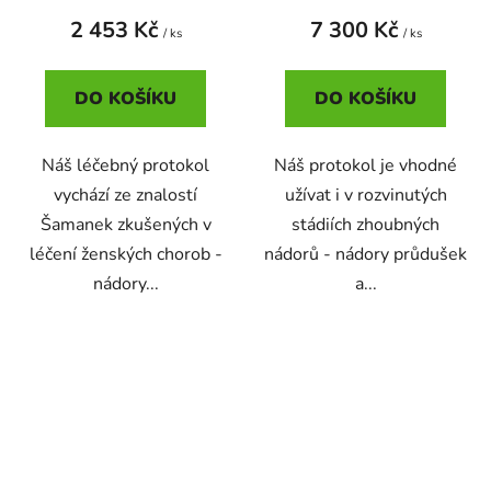
2 453 Kč
7 300 Kč
/ ks
/ ks
DO KOŠÍKU
DO KOŠÍKU
Náš léčebný protokol
Náš protokol je vhodné
vychází ze znalostí
užívat i v rozvinutých
Šamanek zkušených v
stádiích zhoubných
léčení ženských chorob -
nádorů - nádory průdušek
nádory...
a...