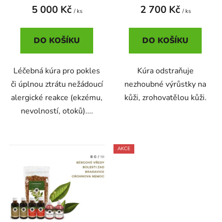
u
t
5 000 Kč
2 700 Kč
/ ks
/ ks
k
ů
t
DO KOŠÍKU
DO KOŠÍKU
ů
Léčebná kúra pro pokles
Kúra odstraňuje
či úplnou ztrátu nežádoucí
nezhoubné výrůstky na
alergické reakce (ekzému,
kůži, zrohovatělou kůži.
nevolností, otoků)....
AKCE