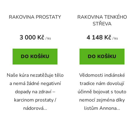
RAKOVINA PROSTATY
RAKOVINA TENKÉHO
STŘEVA
3 000 Kč
4 148 Kč
/ ks
/ ks
DO KOŠÍKU
DO KOŠÍKU
Naše kúra nezatěžuje tělo
Vědomosti indiánské
a nemá žádné negativní
tradice nám dovolují
dopady na zdraví –
účinně bojovat s touto
karcinom prostaty /
nemocí zejména díky
nádorová...
listům Annona...