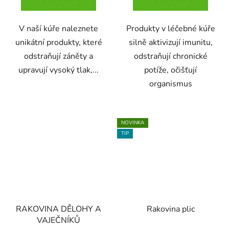
V naší kúře naleznete
Produkty v léčebné kúře
unikátní produkty, které
silně aktivizují imunitu,
odstraňují záněty a
odstraňují chronické
upravují vysoký tlak,...
potíže, očišťují
organismus
NOVINKA
TIP
RAKOVINA DĚLOHY A
Rakovina plic
VAJEČNÍKŮ