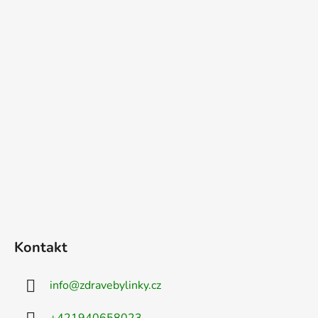
k
y
v
ý
p
i
s
u
Kontakt
info
@
zdravebylinky.cz
+421940658023