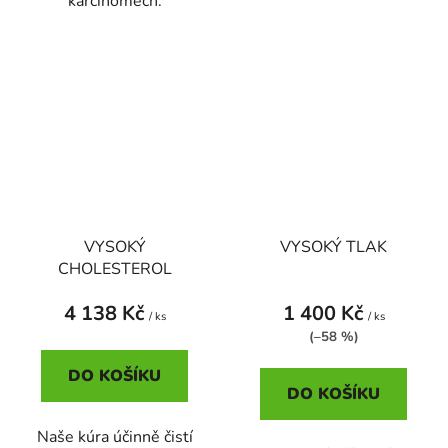
karcinomech.
VYSOKÝ
VYSOKÝ TLAK
CHOLESTEROL
4 138 Kč
1 400 Kč
/ ks
/ ks
(–58 %)
DO KOŠÍKU
DO KOŠÍKU
Naše kúra účinně čistí