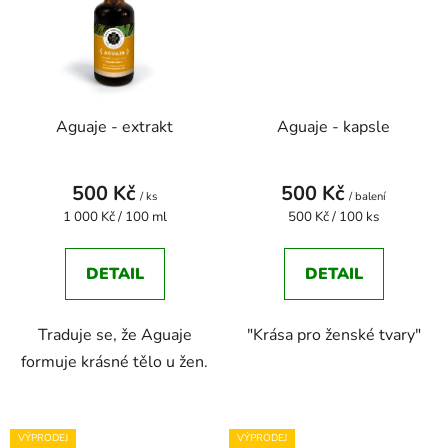
Aguaje - extrakt
Aguaje - kapsle
500 Kč
500 Kč
/ ks
/ balení
Měrná
Měrná
1 000 Kč / 100 ml
500 Kč / 100 ks
cena:
cena:
DETAIL
DETAIL
Traduje se, že Aguaje
"Krása pro ženské tvary"
formuje krásné tělo u žen.
VÝPRODEJ
VÝPRODEJ