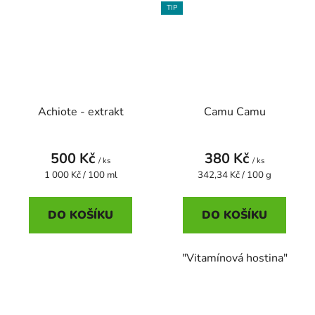
TIP
Achiote - extrakt
Camu Camu
500 Kč
380 Kč
/ ks
/ ks
Měrná
Měrná
1 000 Kč / 100 ml
342,34 Kč / 100 g
cena:
cena:
DO KOŠÍKU
DO KOŠÍKU
"Vitamínová hostina"