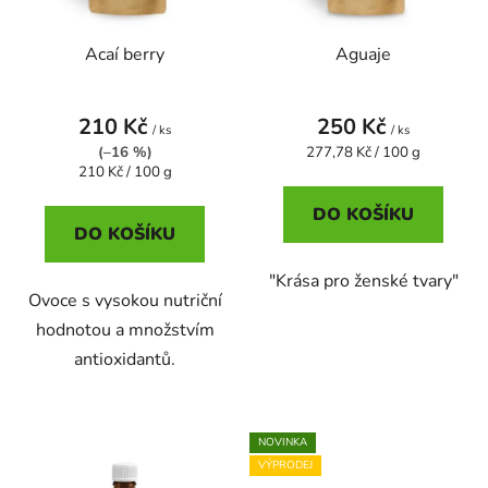
p
o
r
d
Acaí berry
Aguaje
o
u
d
k
u
t
210 Kč
250 Kč
/ ks
/ ks
k
ů
Měrná
(–16 %)
277,78 Kč / 100 g
t
Měrná
cena:
210 Kč / 100 g
cena:
ů
DO KOŠÍKU
DO KOŠÍKU
"Krása pro ženské tvary"
Ovoce s vysokou nutriční
hodnotou a množstvím
antioxidantů.
NOVINKA
VÝPRODEJ