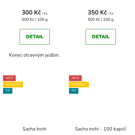
300 Kč
350 Kč
/ ks
/ ks
Měrná
Měrná
500 Kč / 100 g
500 Kč / 100 g
cena:
cena:
DETAIL
DETAIL
Konec otravným jedům.
AKCE
AKCE
VÝPRODEJ
VÝPRODEJ
TIP
TIP
Sacha Inchi
Sacha inchi - 100 kapslí