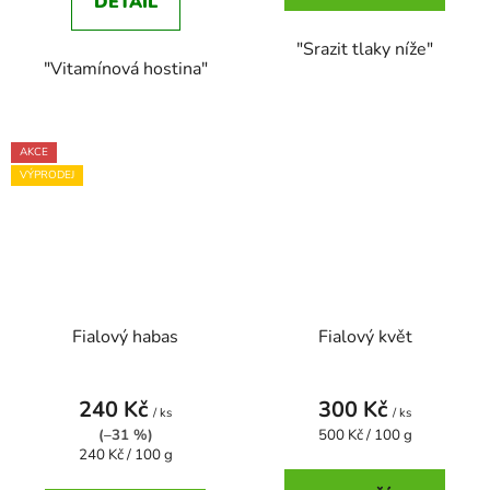
DETAIL
"Srazit tlaky níže"
"Vitamínová hostina"
AKCE
VÝPRODEJ
Fialový habas
Fialový květ
240 Kč
300 Kč
/ ks
/ ks
Měrná
(–31 %)
500 Kč / 100 g
Měrná
cena:
240 Kč / 100 g
cena: