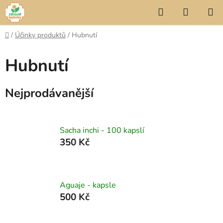
Přejít
Hledat
NÁKUP
na
KOŠÍK
obsah
Domů
/
Účinky produktů
/
Hubnutí
Hubnutí
Nejprodávanější
Sacha inchi - 100 kapslí
350 Kč
Aguaje - kapsle
500 Kč