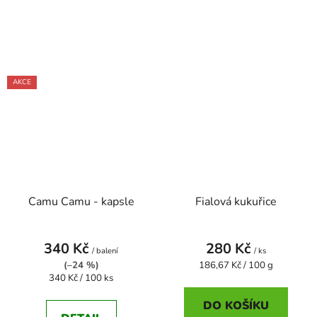
AKCE
Camu Camu - kapsle
Fialová kukuřice
340 Kč
280 Kč
/ balení
/ ks
Měrná
(–24 %)
186,67 Kč / 100 g
Měrná
cena:
340 Kč / 100 ks
cena:
DO KOŠÍKU