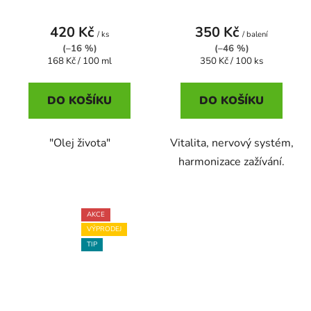
420 Kč
350 Kč
/ ks
/ balení
(–16 %)
(–46 %)
Měrná
Měrná
168 Kč / 100 ml
350 Kč / 100 ks
cena:
cena:
DO KOŠÍKU
DO KOŠÍKU
"Olej života"
Vitalita, nervový systém,
harmonizace zažívání.
AKCE
VÝPRODEJ
TIP