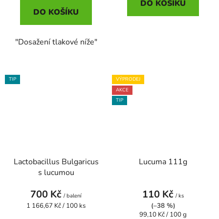
DO KOŠÍKU
DO KOŠÍKU
"Dosažení tlakové níže"
TIP
VÝPRODEJ
AKCE
TIP
Lactobacillus Bulgaricus
Lucuma 111g
s lucumou
700 Kč
110 Kč
/ balení
/ ks
Měrná
1 166,67 Kč / 100 ks
(–38 %)
cena:
Měrná
99,10 Kč / 100 g