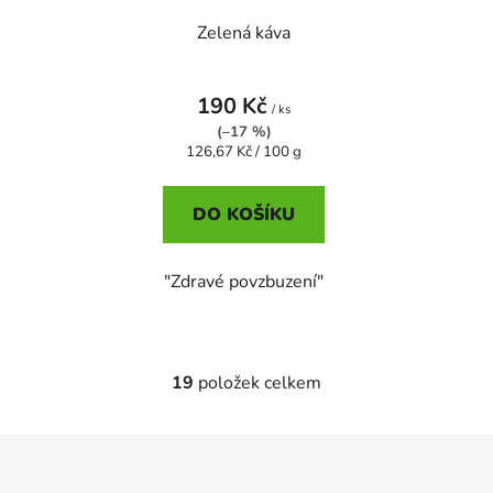
Zelená káva
190 Kč
/ ks
(–17 %)
Měrná
126,67 Kč / 100 g
cena:
DO KOŠÍKU
"Zdravé povzbuzení"
19
položek celkem
O
v
l
Z
á
á
d