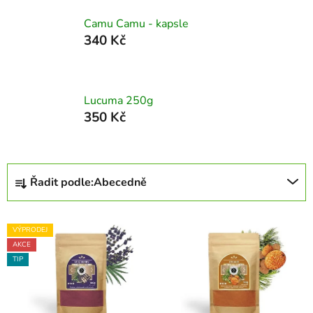
Camu Camu - kapsle
340 Kč
Lucuma 250g
350 Kč
Ř
Řadit podle:
Abecedně
a
z
V
e
VÝPRODEJ
ý
n
AKCE
p
í
TIP
i
p
s
r