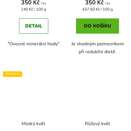
350 Kč
350 Kč
/ ks
/ ks
Měrná
Měrná
140 Kč / 100 g
437,50 Kč / 100 g
cena:
cena:
DETAIL
DO KOŠÍKU
"Ovocné minerální hody"
Je vhodným pomocníkem
při redukční dietě.
VÝPRODEJ
Modrý květ
Růžový květ