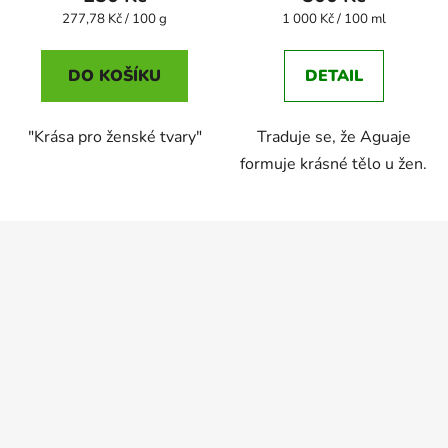
Měrná
Měrná
277,78 Kč / 100 g
1 000 Kč / 100 ml
cena:
cena:
DO KOŠÍKU
DETAIL
"Krása pro ženské tvary"
Traduje se, že Aguaje
formuje krásné tělo u žen.
Z
á
p
a
t
í