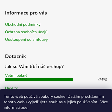
Informace pro vás
Obchodní podmínky
Ochrana osobních údajů
Odstoupení od smlouvy
Dotazník
Jak se Vám líbí náš e-shop?
Velmi pěkný
(74%)
Ujde to
(7%)
Tento web používá soubory cookie. Dalším procházením
Nelíbí se mi
tohoto webu vyjadřujete souhlas s jejich používáním.. Více
(19%)
informací
zde
.