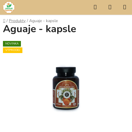
Přejít
Hledat
NÁKUP
na
KOŠÍK
obsah
Domů
/
Produkty
/
Aguaje - kapsle
Aguaje - kapsle
NOVINKA
VÝPRODEJ