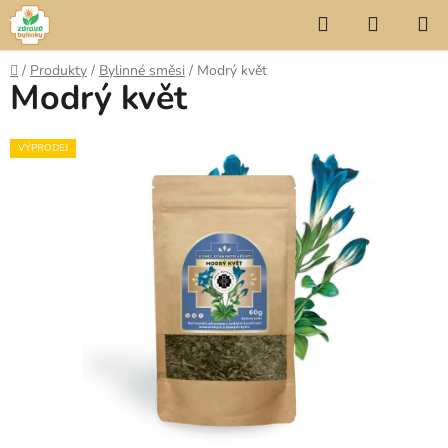
Přejít
Hledat
NÁKUP
na
KOŠÍK
obsah
Domů
/
Produkty
/
Bylinné směsi
/
Modrý květ
Modrý květ
VÝPRODEJ