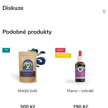
Diskuze
Podobné produkty
TIP
AKCE
VÝPRODEJ
Motýlí květ
Marco – extrakt
300 Kč
290 Kč