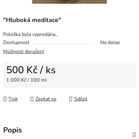
"Hluboká meditace"
Položka byla vyprodána…
Dostupnost
Na dotaz
Možnosti doručení
500 Kč
/ ks
Měrná cena:
1 000 Kč / 100 ml
Tisk
Zeptat se
Sdílet
Popis