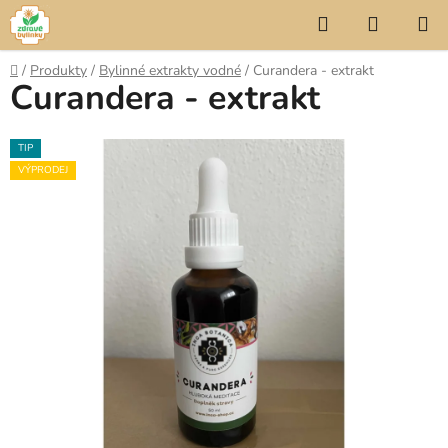
Přejít
Hledat
NÁKUP
na
KOŠÍK
obsah
Domů
/
Produkty
/
Bylinné extrakty vodné
/
Curandera - extrakt
Curandera - extrakt
TIP
VÝPRODEJ