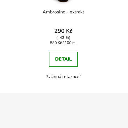
Ambrosino - extrakt
290 Kč
(–42 %)
Měrná
580 Kč / 100 ml
cena:
DETAIL
"Účinná relaxace"
Z
á
p
a
t