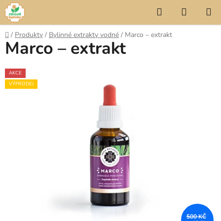
Přejít
Hledat
NÁKUP
na
KOŠÍK
obsah
Domů
/
Produkty
/
Bylinné extrakty vodné
/
Marco – extrakt
Marco – extrakt
AKCE
VÝPRODEJ
500 KČ