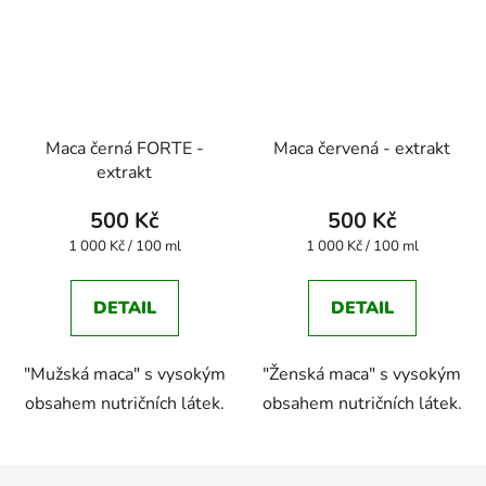
Maca černá FORTE -
Maca červená - extrakt
extrakt
500 Kč
500 Kč
Měrná
Měrná
1 000 Kč / 100 ml
1 000 Kč / 100 ml
cena:
cena:
DETAIL
DETAIL
"Mužská maca" s vysokým
"Ženská maca" s vysokým
obsahem nutričních látek.
obsahem nutričních látek.
Z