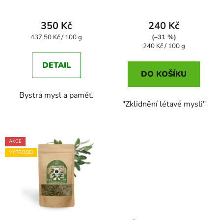
350 Kč
240 Kč
Měrná
437,50 Kč / 100 g
(–31 %)
cena:
Měrná
240 Kč / 100 g
cena:
DETAIL
DO KOŠÍKU
Bystrá mysl a paměť.
"Zklidnění létavé mysli"
AKCE
VÝPRODEJ