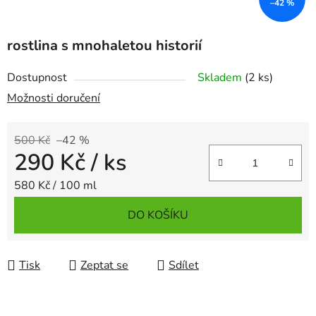
–42 %
rostlina s mnohaletou historií
Dostupnost
Skladem
(2 ks)
Možnosti doručení
500 Kč
–42 %
290 Kč
/ ks
Měrná cena:
580 Kč / 100 ml
DO KOŠÍKU
Tisk
Zeptat se
Sdílet