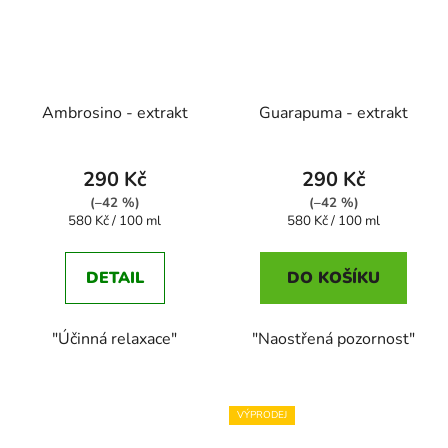
Ambrosino - extrakt
Guarapuma - extrakt
290 Kč
290 Kč
(–42 %)
(–42 %)
Měrná
Měrná
580 Kč / 100 ml
580 Kč / 100 ml
cena:
cena:
DETAIL
DO KOŠÍKU
"Účinná relaxace"
"Naostřená pozornost"
VÝPRODEJ