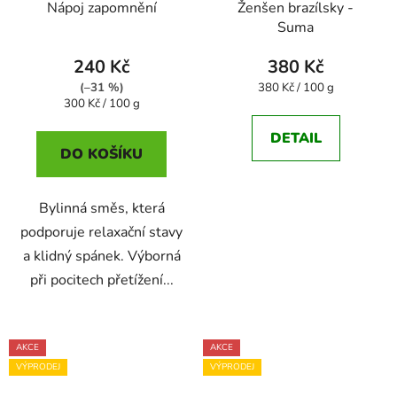
Nápoj zapomnění
Ženšen brazílsky -
Suma
240 Kč
380 Kč
Měrná
(–31 %)
380 Kč / 100 g
Měrná
cena:
300 Kč / 100 g
cena:
DETAIL
DO KOŠÍKU
Bylinná směs, která
podporuje relaxační stavy
a klidný spánek. Výborná
při pocitech přetížení...
AKCE
AKCE
VÝPRODEJ
VÝPRODEJ