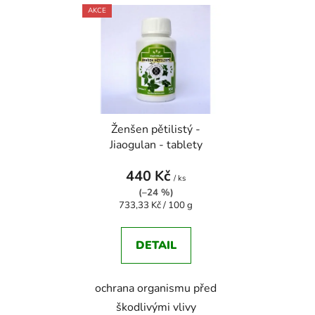
AKCE
Ženšen pětilistý -
Jiaogulan - tablety
440 Kč
/ ks
(–24 %)
Měrná
733,33 Kč / 100 g
cena:
DETAIL
ochrana organismu před
škodlivými vlivy