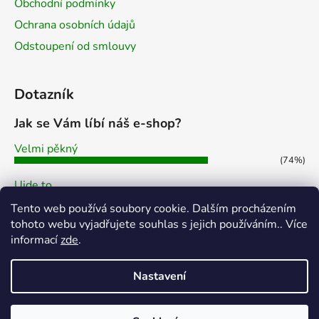
Obchodní podmínky
Ochrana osobních údajů
Odstoupení od smlouvy
Dotazník
Jak se Vám líbí náš e-shop?
Velmi pěkný
(74%)
Ujde to
(7%)
Tento web používá soubory cookie. Dalším procházením
Nelíbí se mi
tohoto webu vyjadřujete souhlas s jejich používáním.. Více
(19%)
informací
zde
.
Počet hlasů:
43
Nastavení
Vytvořil Shoptet