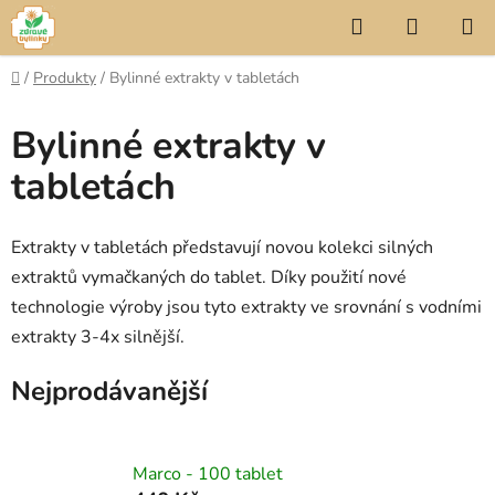
Přejít
Hledat
NÁKUP
na
KOŠÍK
obsah
Domů
/
Produkty
/
Bylinné extrakty v tabletách
Bylinné extrakty v
tabletách
Extrakty v tabletách představují novou kolekci silných
extraktů vymačkaných do tablet.
Díky použití nové
technologie výroby jsou tyto extrakty ve srovnání s vodními
extrakty 3-4x silnější.
Nejprodávanější
Marco - 100 tablet