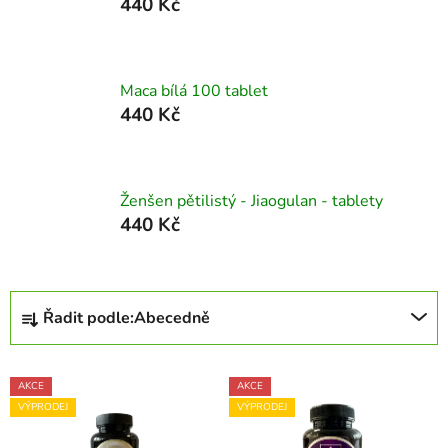
440 Kč
Maca bílá 100 tablet
440 Kč
Ženšen pětilistý - Jiaogulan - tablety
440 Kč
Ř
Řadit podle:
Abecedně
a
z
V
e
AKCE
AKCE
ý
n
VÝPRODEJ
VÝPRODEJ
p
í