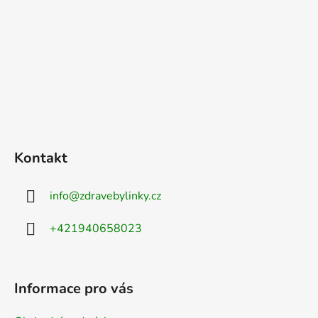
s
u
Kontakt
info
@
zdravebylinky.cz
+421940658023
Informace pro vás