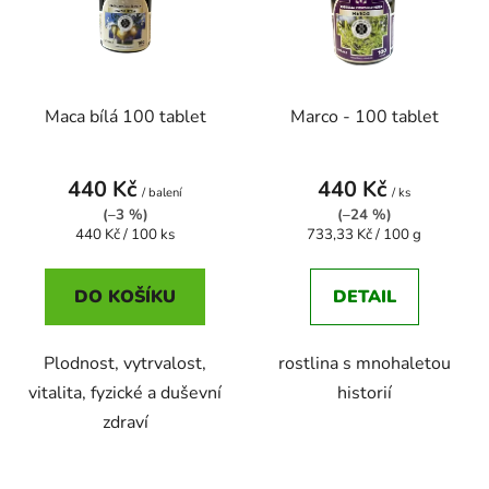
i
p
s
r
p
o
r
d
Maca bílá 100 tablet
Marco - 100 tablet
o
u
d
k
u
t
440 Kč
440 Kč
/ balení
/ ks
k
ů
(–3 %)
(–24 %)
t
Měrná
Měrná
440 Kč / 100 ks
733,33 Kč / 100 g
cena:
cena:
ů
DO KOŠÍKU
DETAIL
Plodnost, vytrvalost,
rostlina s mnohaletou
vitalita, fyzické a duševní
historií
zdraví