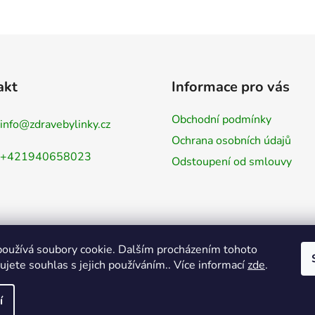
akt
Informace pro vás
Obchodní podmínky
info
@
zdravebylinky.cz
Ochrana osobních údajů
+421940658023
Odstoupení od smlouvy
oužívá soubory cookie. Dalším procházením tohoto
jete souhlas s jejich používáním.. Více informací
zde
.
í