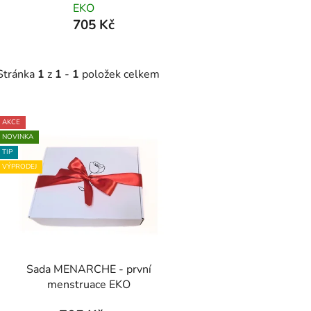
EKO
705 Kč
Stránka
1
z
1
-
1
položek celkem
V
AKCE
ý
NOVINKA
p
TIP
VÝPRODEJ
s
p
r
o
d
Sada MENARCHE - první
u
menstruace EKO
k