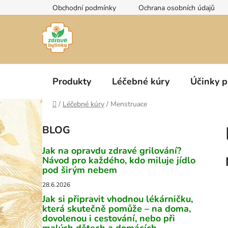
Přejít
Obchodní podmínky
Ochrana osobních údajů
na
obsah
Produkty
Léčebné kúry
Účinky p
Domů
/
Léčebné kúry
/
Menstruace
P
BLOG
o
s
Jak na opravdu zdravé grilování?
t
Návod pro každého, kdo miluje jídlo
pod širým nebem
r
a
28.6.2026
n
Jak si připravit vhodnou lékárničku,
která skutečně pomůže – na doma,
n
dovolenou i cestování, nebo při
í