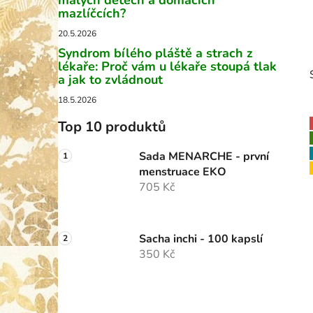
malých dětech a domácích
p
mazlíčcích?
a
20.5.2026
n
Syndrom bílého pláště a strach z
lékaře: Proč vám u lékaře stoupá tlak
e
a jak to zvládnout
l
18.5.2026
Top 10 produktů
Sada MENARCHE - první
i
menstruace EKO
705 Kč
Sacha inchi - 100 kapslí
350 Kč