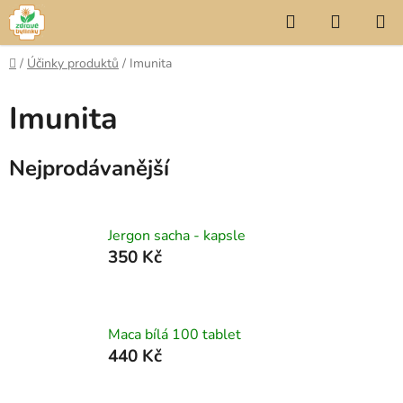
Přejít
Hledat
NÁKUP
na
KOŠÍK
obsah
Domů
/
Účinky produktů
/
Imunita
Imunita
Nejprodávanější
Jergon sacha - kapsle
350 Kč
Maca bílá 100 tablet
440 Kč