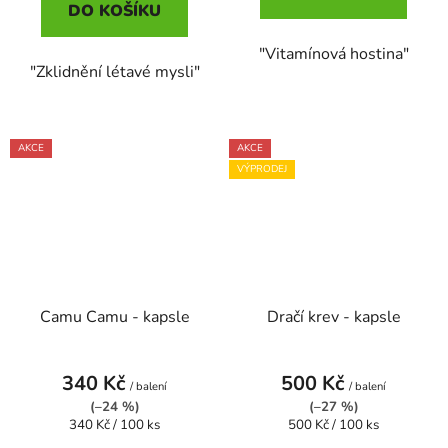
DO KOŠÍKU
"Vitamínová hostina"
"Zklidnění létavé mysli"
AKCE
AKCE
VÝPRODEJ
Camu Camu - kapsle
Dračí krev - kapsle
340 Kč
500 Kč
/ balení
/ balení
(–24 %)
(–27 %)
Měrná
Měrná
340 Kč / 100 ks
500 Kč / 100 ks
cena:
cena: