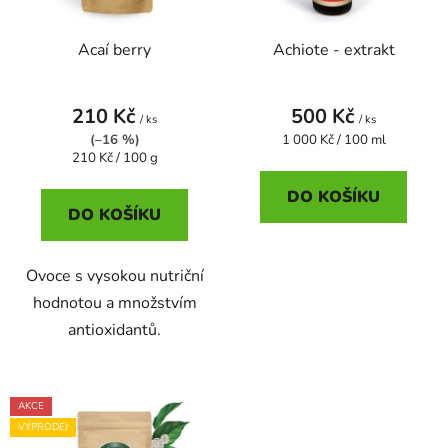
p
o
r
d
Acaí berry
Achiote - extrakt
o
u
d
k
u
t
210 Kč
500 Kč
/ ks
/ ks
k
ů
Měrná
(–16 %)
1 000 Kč / 100 ml
t
Měrná
cena:
210 Kč / 100 g
cena:
ů
DO KOŠÍKU
DO KOŠÍKU
Ovoce s vysokou nutriční
hodnotou a množstvím
antioxidantů.
AKCE
VÝPRODEJ