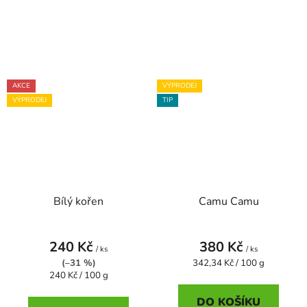
AKCE
VÝPRODEJ
VÝPRODEJ
TIP
Bílý kořen
Camu Camu
240 Kč
380 Kč
/ ks
/ ks
Měrná
(–31 %)
342,34 Kč / 100 g
Měrná
cena:
240 Kč / 100 g
cena:
DO KOŠÍKU