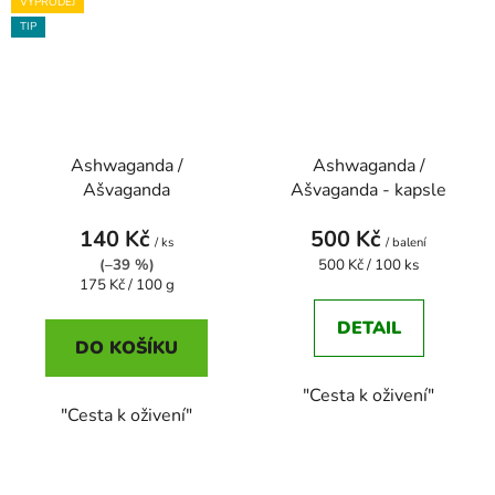
VÝPRODEJ
TIP
Ashwaganda /
Ashwaganda /
Ašvaganda
Ašvaganda - kapsle
140 Kč
500 Kč
/ ks
/ balení
Měrná
(–39 %)
500 Kč / 100 ks
Měrná
cena:
175 Kč / 100 g
cena:
DETAIL
DO KOŠÍKU
"Cesta k oživení"
"Cesta k oživení"