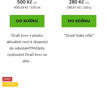
500 Kč
280 Kč
/ ks
/ ks
Měrná
Měrná
909,09 Kč / 100 ml
186,67 Kč / 100 g
cena:
cena:
DO KOŠÍKU
DO KOŠÍKU
Dračí krev v plastu
"Srazit tlaky níže"
aktuálně není k dispozici
do odvolání!!!Můžete
vyzkoušet Dračí krev ve
skle...
AKCE
VÝPRODEJ