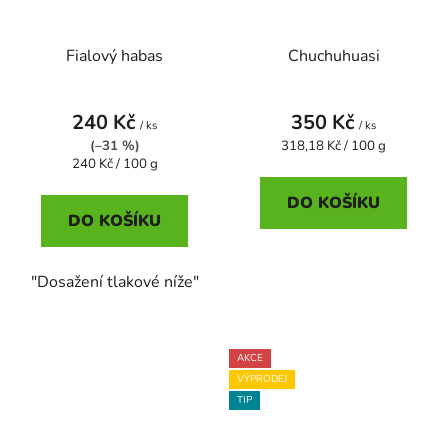
Fialový habas
Chuchuhuasi
240 Kč
350 Kč
/ ks
/ ks
Měrná
(–31 %)
318,18 Kč / 100 g
Měrná
cena:
240 Kč / 100 g
cena:
DO KOŠÍKU
DO KOŠÍKU
"Dosažení tlakové níže"
AKCE
VÝPRODEJ
TIP