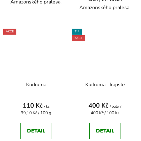
Amazonského pralesa.
Amazonského pralesa.
AKCE
TIP
AKCE
Kurkuma
Kurkuma - kapsle
110 Kč
400 Kč
/ ks
/ balení
Měrná
Měrná
99,10 Kč / 100 g
400 Kč / 100 ks
cena:
cena:
DETAIL
DETAIL