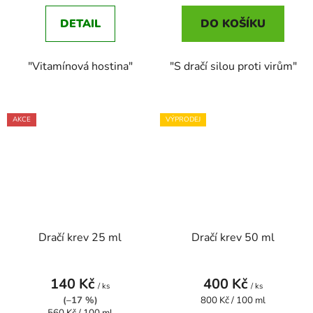
DETAIL
DO KOŠÍKU
"Vitamínová hostina"
"S dračí silou proti virům"
AKCE
VÝPRODEJ
Dračí krev 25 ml
Dračí krev 50 ml
140 Kč
400 Kč
/ ks
/ ks
Měrná
(–17 %)
800 Kč / 100 ml
Měrná
cena: