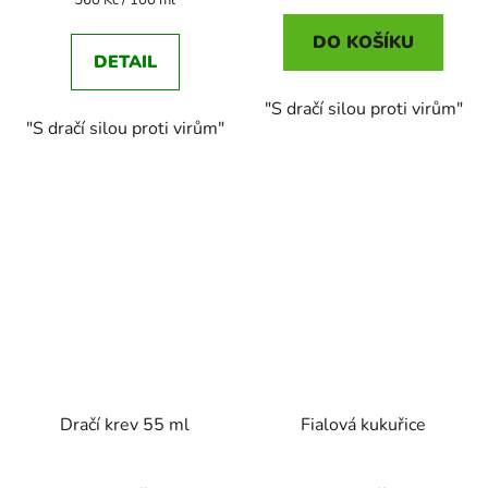
560 Kč / 100 ml
cena:
DO KOŠÍKU
DETAIL
"S dračí silou proti virům"
"S dračí silou proti virům"
Dračí krev 55 ml
Fialová kukuřice