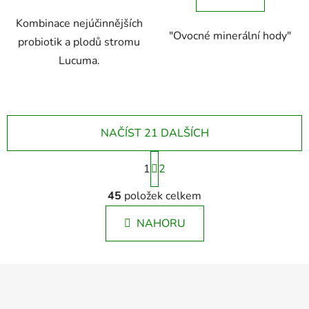
Kombinace nejúčinnějších
"Ovocné minerální hody"
probiotik a plodů stromu
Lucuma.
NAČÍST 21 DALŠÍCH
S
1
t
2
r
O
á
45
položek celkem
v
n
l
k
NAHORU
á
o
d
v
a
á
Z
c
n
á
í
í
p
p