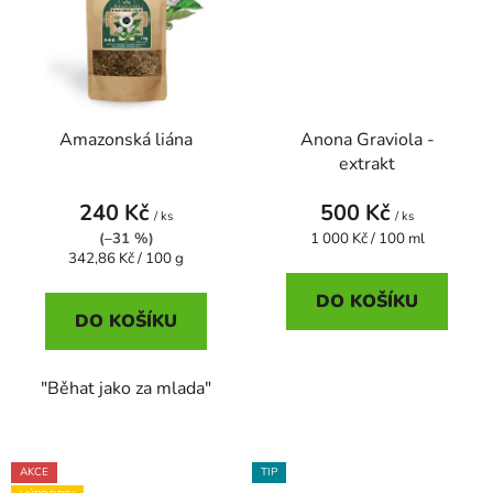
Amazonská liána
Anona Graviola -
extrakt
240 Kč
500 Kč
/ ks
/ ks
Měrná
(–31 %)
1 000 Kč / 100 ml
Měrná
cena:
342,86 Kč / 100 g
cena:
DO KOŠÍKU
DO KOŠÍKU
"Běhat jako za mlada"
AKCE
TIP