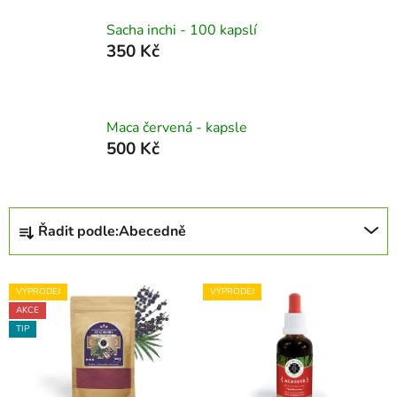
Sacha inchi - 100 kapslí
350 Kč
Maca červená - kapsle
500 Kč
Ř
Řadit podle:
Abecedně
a
z
V
e
VÝPRODEJ
VÝPRODEJ
ý
n
AKCE
p
í
TIP
i
p
s
r