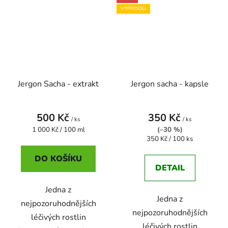
VÝPRODEJ
Jergon Sacha - extrakt
Jergon sacha - kapsle
500 Kč
350 Kč
/ ks
/ ks
Měrná
1 000 Kč / 100 ml
(–30 %)
cena:
Měrná
350 Kč / 100 ks
cena:
DO KOŠÍKU
DETAIL
Jedna z
Jedna z
nejpozoruhodnějších
nejpozoruhodnějších
léčivých rostlin
léčivých rostlin