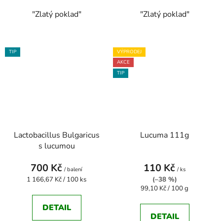
"Zlatý poklad"
"Zlatý poklad"
TIP
VÝPRODEJ
AKCE
TIP
Lactobacillus Bulgaricus
Lucuma 111g
s lucumou
700 Kč
110 Kč
/ balení
/ ks
Měrná
1 166,67 Kč / 100 ks
(–38 %)
cena:
Měrná
99,10 Kč / 100 g
cena:
DETAIL
DETAIL