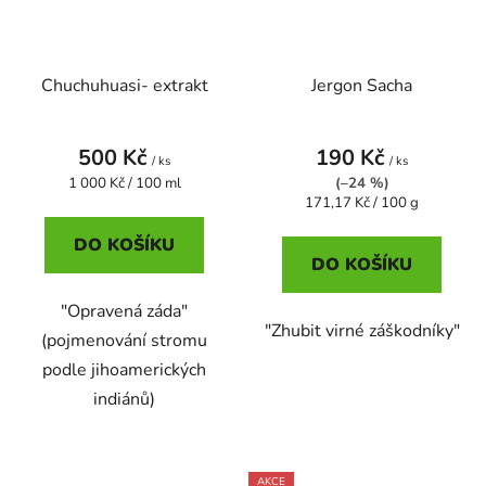
Chuchuhuasi- extrakt
Jergon Sacha
500 Kč
190 Kč
/ ks
/ ks
Měrná
1 000 Kč / 100 ml
(–24 %)
cena:
Měrná
171,17 Kč / 100 g
cena:
DO KOŠÍKU
DO KOŠÍKU
"Opravená záda"
"Zhubit virné záškodníky"
(pojmenování stromu
podle jihoamerických
indiánů)
AKCE