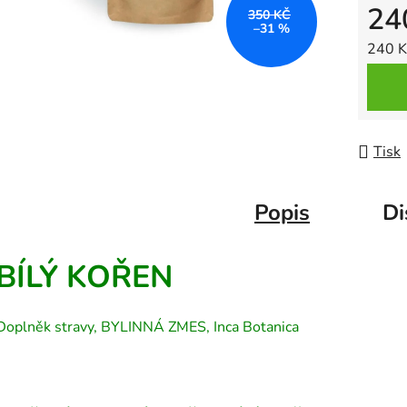
24
350 KČ
–31 %
Měrná
240 K
Tisk
Popis
Di
BÍLÝ KOŘEN
Doplněk stravy, BYLINNÁ ZMES, Inca Botanica