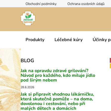
Přejít
Obchodní podmínky
Ochrana osobních údajů
na
obsah
Produkty
Léčebné kúry
Účinky p
P
BLOG
o
s
Jak na opravdu zdravé grilování?
t
Návod pro každého, kdo miluje jídlo
pod širým nebem
r
a
28.6.2026
n
Jak si připravit vhodnou lékárničku,
která skutečně pomůže – na doma,
n
dovolenou i cestování, nebo při
í
malých dětech a domácích