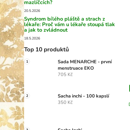
p
mazlíčcích?
a
20.5.2026
n
Syndrom bílého pláště a strach z
lékaře: Proč vám u lékaře stoupá tlak
e
a jak to zvládnout
l
18.5.2026
Top 10 produktů
Sada MENARCHE - první
menstruace EKO
705 Kč
Sacha inchi - 100 kapslí
350 Kč