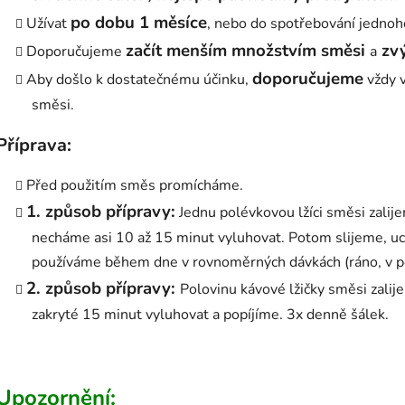
po dobu 1 měsíce
Užívat
, nebo do spotřebování jednoh
začít menším množstvím směsi
zvý
Doporučujeme
a
doporučujeme
Aby došlo k dostatečnému účinku,
vždy v
směsi.
Příprava:
Před použitím směs promícháme.
1. způsob přípravy:
Jednu polévkovou lžíci směsi zalij
necháme asi 10 až 15 minut vyluhovat. Potom slijeme, u
používáme během dne v rovnoměrných dávkách (ráno, v po
2. způsob přípravy:
Polovinu kávové lžičky směsi zali
zakryté 15 minut vyluhovat a popíjíme. 3x denně šálek.
Upozornění: