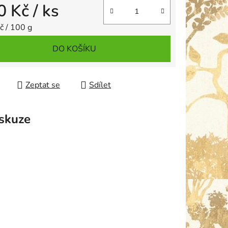
0 Kč
/ ks
 cena:
č / 100 g
DO KOŠÍKU
Zeptat se
Sdílet
skuze