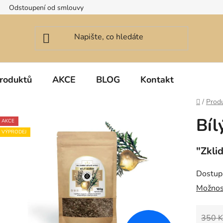
Odstoupení od smlouvy
roduktů
AKCE
BLOG
Kontakt
Domů
/
Prod
Bíl
AKCE
VÝPRODEJ
"Zkli
Dostup
Možnos
350 K