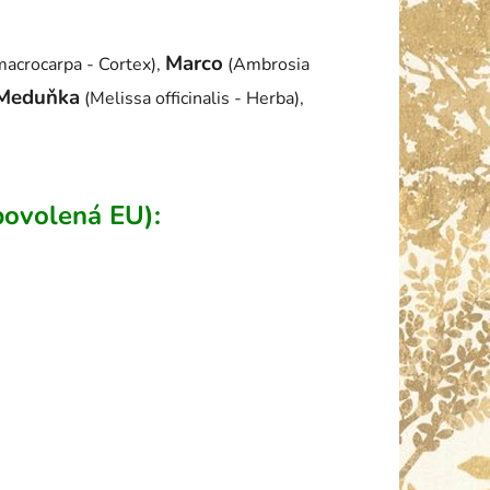
Marco
acrocarpa - Cortex),
(Ambrosia
Meduňka
(Melissa officinalis - Herba),
povolená EU):