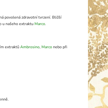
á povolená zdravotní tvrzení. Bližší
bo u našeho extraktu
Marco
.
ním extraktů
Ambrosino
,
Marco
nebo při
enně.