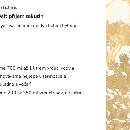
o balení.
šit příjem tekutin
.
yužívat minimálně dvě balení bylinné
eme 700 ml až 1 litrem vroucí vody a
chováváme nejlépe v termosce a
ledne a večer),
jeme 200 až 350 ml vroucí vody, necháme