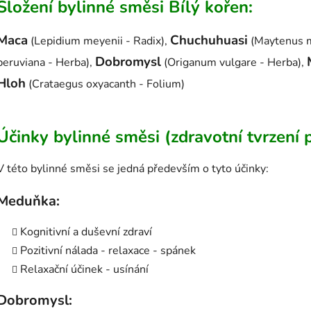
Složení bylinné směsi Bílý kořen:
Maca
Chuchuhuasi
(Lepidium meyenii - Radix),
(Maytenus m
Dobromysl
peruviana - Herba),
(Origanum vulgare - Herba),
Hloh
(Crataegus oxyacanth - Folium)
Účinky bylinné směsi (zdravotní tvrzení 
V této bylinné směsi se jedná především o tyto účinky:
Meduňka:
Kognitivní a duševní zdraví
Pozitivní nálada - relaxace - spánek
Relaxační účinek - usínání
Dobromysl: