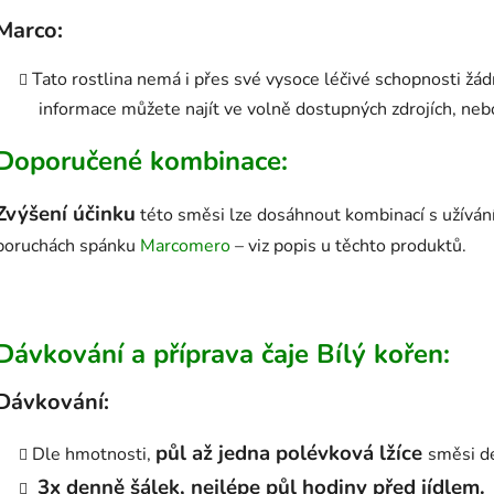
Marco:
Tato rostlina nemá i přes své vysoce léčivé schopnosti žádn
informace můžete najít ve volně dostupných zdrojích, ne
Doporučené kombinace:
Zvýšení účinku
této směsi lze dosáhnout kombinací s užívá
poruchách spánku
Marcomero
– viz popis u těchto produktů.
Dávkování a příprava čaje Bílý kořen:
Dávkování:
půl až jedna polévková lžíce
Dle hmotnosti,
směsi d
3x denně šálek, nejlépe půl hodiny před jídlem.