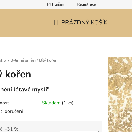
Přihlášení
Registrace
PRÁZDNÝ KOŠÍK
NÁKUPNÍ
KOŠÍK
ukty
/
Bylinné směsi
/
Bílý kořen
ý kořen
dnění létavé mysli"
nost
Skladem
(1 ks)
ti doručení
č
–31 %