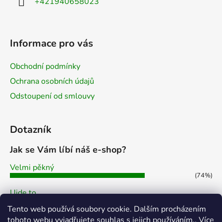
+421940658023
Informace pro vás
Obchodní podmínky
Ochrana osobních údajů
Odstoupení od smlouvy
Dotazník
Jak se Vám líbí náš e-shop?
Velmi pěkný
(74%)
Ujde to
(7%)
Tento web používá soubory cookie. Dalším procházením
Nelíbí se mi
tohoto webu vyjadřujete souhlas s jejich používáním.. Více