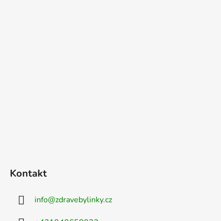
ý
p
i
s
u
Kontakt
info
@
zdravebylinky.cz