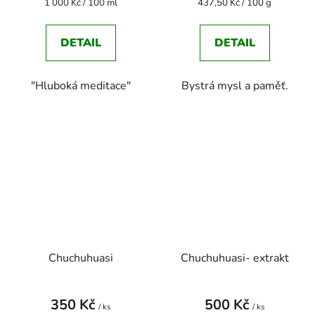
Měrná
Měrná
1 000 Kč / 100 ml
437,50 Kč / 100 g
cena:
cena:
DETAIL
DETAIL
"Hluboká meditace"
Bystrá mysl a paměť.
Chuchuhuasi
Chuchuhuasi- extrakt
350 Kč
500 Kč
/ ks
/ ks