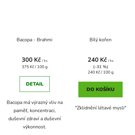
Bacopa - Brahmi
Bílý kořen
300 Kč
240 Kč
/ ks
/ ks
Měrná
375 Kč / 100 g
(–31 %)
cena:
Měrná
240 Kč / 100 g
cena:
DETAIL
DO KOŠÍKU
Bacopa má výrazný vliv na
"Zklidnění létavé mysli"
paměť, koncentraci,
duševní zdraví a duševní
výkonnost.