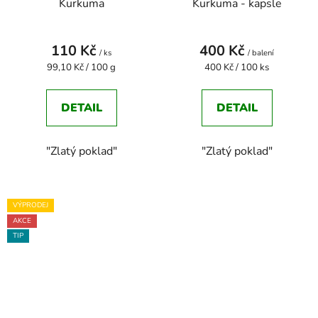
Kurkuma
Kurkuma - kapsle
110 Kč
400 Kč
/ ks
/ balení
Měrná
Měrná
99,10 Kč / 100 g
400 Kč / 100 ks
cena:
cena:
DETAIL
DETAIL
"Zlatý poklad"
"Zlatý poklad"
VÝPRODEJ
AKCE
TIP