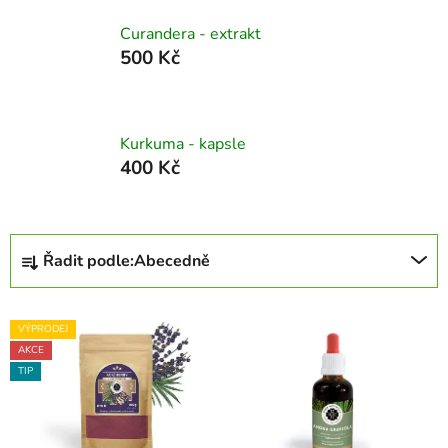
Curandera - extrakt
500 Kč
Kurkuma - kapsle
400 Kč
Ř
Řadit podle:
Abecedně
a
z
V
e
VÝPRODEJ
ý
n
AKCE
p
í
TIP
i
p
s
r