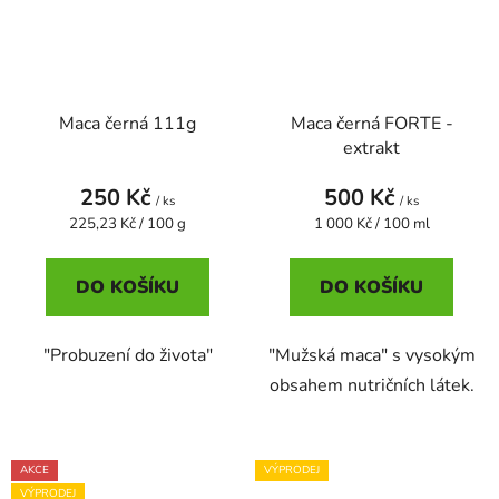
Maca černá 111g
Maca černá FORTE -
extrakt
250 Kč
500 Kč
/ ks
/ ks
Měrná
Měrná
225,23 Kč / 100 g
1 000 Kč / 100 ml
cena:
cena:
DO KOŠÍKU
DO KOŠÍKU
"Probuzení do života"
"Mužská maca" s vysokým
obsahem nutričních látek.
AKCE
VÝPRODEJ
VÝPRODEJ