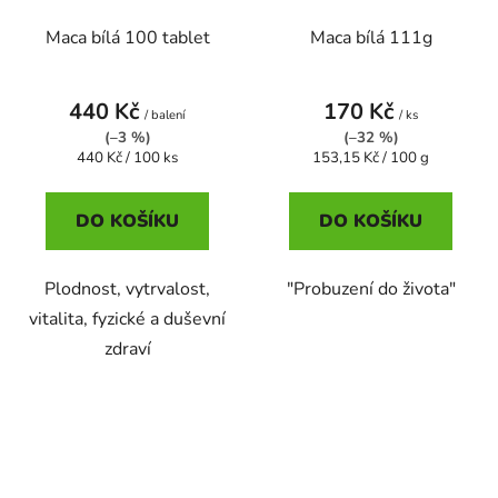
Maca bílá 100 tablet
Maca bílá 111g
440 Kč
170 Kč
/ balení
/ ks
(–3 %)
(–32 %)
Měrná
Měrná
440 Kč / 100 ks
153,15 Kč / 100 g
cena:
cena:
DO KOŠÍKU
DO KOŠÍKU
Plodnost, vytrvalost,
"Probuzení do života"
vitalita, fyzické a duševní
zdraví