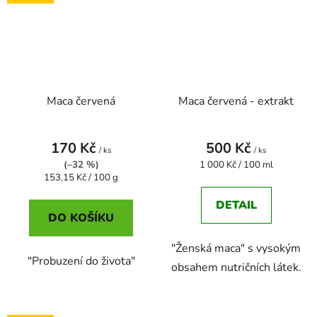
Maca červená
Maca červená - extrakt
170 Kč
500 Kč
/ ks
/ ks
Měrná
(–32 %)
1 000 Kč / 100 ml
Měrná
cena:
153,15 Kč / 100 g
cena:
DETAIL
DO KOŠÍKU
"Ženská maca" s vysokým
"Probuzení do života"
obsahem nutričních látek.