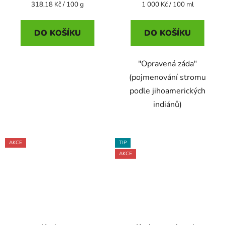
Měrná
Měrná
318,18 Kč / 100 g
1 000 Kč / 100 ml
cena:
cena:
DO KOŠÍKU
DO KOŠÍKU
"Opravená záda"
(pojmenování stromu
podle jihoamerických
indiánů)
AKCE
TIP
AKCE