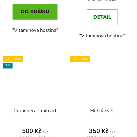
cena:
DO KOŠÍKU
DETAIL
"Vitamínová hostina"
"Vitamínová hostina"
VÝPRODEJ
VÝPRODEJ
TIP
Curandera - extrakt
Hořký květ
500 Kč
350 Kč
/ ks
/ ks