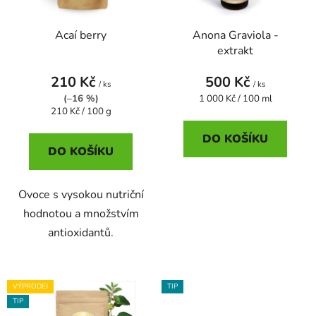
p
o
r
d
Acaí berry
Anona Graviola -
o
u
extrakt
d
k
u
t
210 Kč
500 Kč
/ ks
/ ks
k
ů
Měrná
(–16 %)
1 000 Kč / 100 ml
t
Měrná
cena:
210 Kč / 100 g
cena:
ů
DO KOŠÍKU
DO KOŠÍKU
Ovoce s vysokou nutriční
hodnotou a množstvím
antioxidantů.
VÝPRODEJ
TIP
TIP