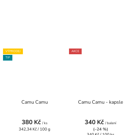
VÝPRODEJ
AKCE
TIP
Camu Camu
Camu Camu - kapsle
380 Kč
340 Kč
/ ks
/ balení
Měrná
342,34 Kč / 100 g
(–24 %)
cena:
Měrná
340 Kč / 100 ks