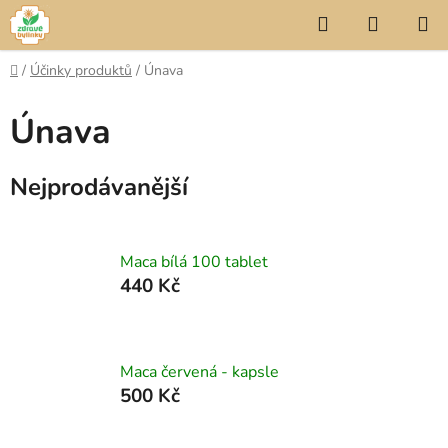
Přejít
Hledat
NÁKUP
na
KOŠÍK
obsah
Domů
/
Účinky produktů
/
Únava
Únava
Nejprodávanější
Maca bílá 100 tablet
440 Kč
Maca červená - kapsle
500 Kč