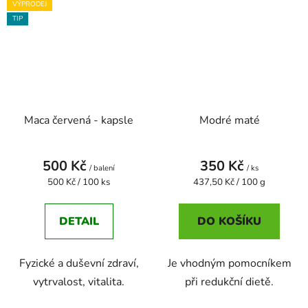
VÝPRODEJ
TIP
Maca červená - kapsle
Modré maté
500 Kč
350 Kč
/ balení
/ ks
Měrná
Měrná
500 Kč / 100 ks
437,50 Kč / 100 g
cena:
cena:
DETAIL
DO KOŠÍKU
Fyzické a duševní zdraví,
Je vhodným pomocníkem
vytrvalost, vitalita.
při redukční dietě.