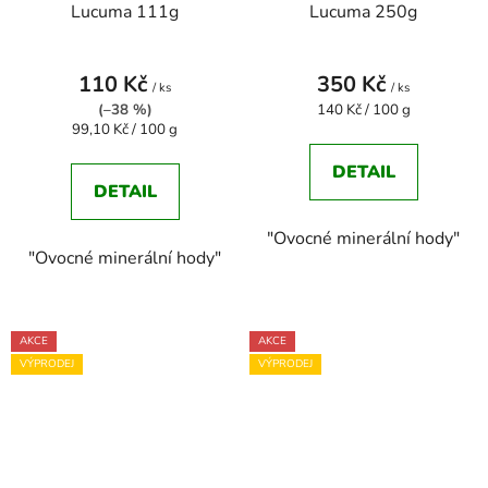
Lucuma 111g
Lucuma 250g
110 Kč
350 Kč
/ ks
/ ks
Měrná
(–38 %)
140 Kč / 100 g
Měrná
cena:
99,10 Kč / 100 g
cena:
DETAIL
DETAIL
"Ovocné minerální hody"
"Ovocné minerální hody"
AKCE
AKCE
VÝPRODEJ
VÝPRODEJ