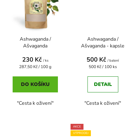
Ashwaganda /
Ashwaganda /
Ašvaganda
Ašvaganda - kapsle
230 Kč
500 Kč
/ ks
/ balení
Měrná
Měrná
287,50 Kč / 100 g
500 Kč / 100 ks
cena:
cena:
DO KOŠÍKU
DETAIL
"Cesta k oživení"
"Cesta k oživení"
AKCE
VÝPRODEJ