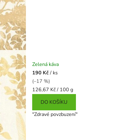
Zelená káva
190 Kč
/ ks
(–17 %)
Měrná
126,67 Kč / 100 g
cena:
DO KOŠÍKU
"Zdravé povzbuzení"