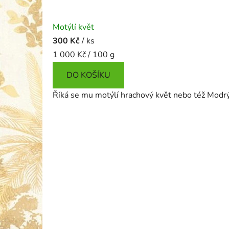
Motýlí květ
300 Kč
/ ks
Měrná
1 000 Kč / 100 g
cena:
DO KOŠÍKU
Říká se mu motýlí hrachový květ nebo též Modrý 