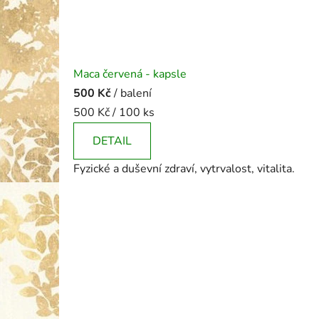
Maca červená - kapsle
500 Kč
/ balení
Měrná
500 Kč / 100 ks
cena:
DETAIL
Fyzické a duševní zdraví, vytrvalost, vitalita.