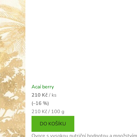
Acaí berry
210 Kč
/ ks
(–16 %)
Měrná
210 Kč / 100 g
cena:
DO KOŠÍKU
Ovoce s vysokou nutriční hodnotou a množstvím