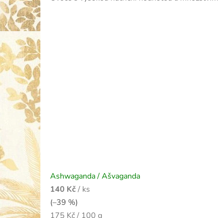
Ashwaganda / Ašvaganda
140 Kč
/ ks
(–39 %)
Měrná
175 Kč / 100 g