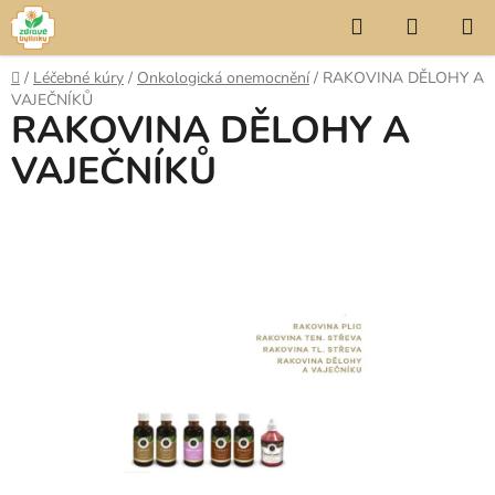
Přejít
Hledat
NÁKUP
na
KOŠÍK
obsah
Domů
/
Léčebné kúry
/
Onkologická onemocnění
/
RAKOVINA DĚLOHY A
VAJEČNÍKŮ
RAKOVINA DĚLOHY A
VAJEČNÍKŮ