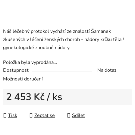
Náš léčebný protokol vychází ze znalostí Šamanek
zkušených v léčení ženských chorob - nádory krčku těla /
gynekologické zhoubné nádory
.
Položka byla vyprodána…
Dostupnost
Na dotaz
Možnosti doručení
2 453 Kč
/ ks
Měrná cena:
Tisk
Zeptat se
Sdílet