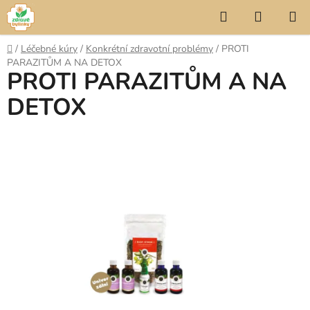
Přejít
Hledat
NÁKUP
na
KOŠÍK
obsah
Domů
/
Léčebné kúry
/
Konkrétní zdravotní problémy
/
PROTI
PARAZITŮM A NA DETOX
PROTI PARAZITŮM A NA
DETOX