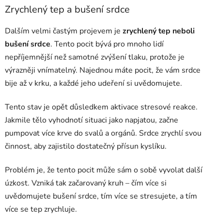
Zrychlený tep a bušení srdce
Dalším velmi častým projevem je
zrychlený tep neboli
bušení srdce
. Tento pocit bývá pro mnoho lidí
nepříjemnější než samotné zvýšení tlaku, protože je
výrazněji vnímatelný. Najednou máte pocit, že vám srdce
bije až v krku, a každé jeho udeření si uvědomujete.
Tento stav je opět důsledkem aktivace stresové reakce.
Jakmile tělo vyhodnotí situaci jako napjatou, začne
pumpovat více krve do svalů a orgánů. Srdce zrychlí svou
činnost, aby zajistilo dostatečný přísun kyslíku.
Problém je, že tento pocit může sám o sobě vyvolat další
úzkost. Vzniká tak začarovaný kruh – čím více si
uvědomujete bušení srdce, tím více se stresujete, a tím
více se tep zrychluje.