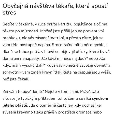
Obyčejná návštěva lékaře, která spustí
stres
Sedíte v čekárně, v ruce držíte kartičku pojištěnce a očima
těkáte po místnosti. Možná jste přišli jen na preventivní
prohlídku, nic vás zásadně netrápí, a přesto cítíte, jak se
vám tělo postupně napíná. Srdce začne bít o něco rychleji,
dlaně se lehce potí a v hlavě se objevují otázky, které by vás
doma ani nenapadly. „Co když mi něco najdou?“ nebo „Co
když mám vysoký tlak?“ Když vás konečně zavolají dovnitř a
zdravotník vám změří krevní tlak, čísla na displeji jsou vyšší,
než jste čekali.
Zní vám to povědomě? Nejste v tom sami. Právě tato
situace je typickým příkladem toho, čemu se říká
syndrom
bílého pláště
. Jde o poměrně častý jev, kdy dochází ke
zvýšení krevního tlaku právě v prostředí ordinace nebo