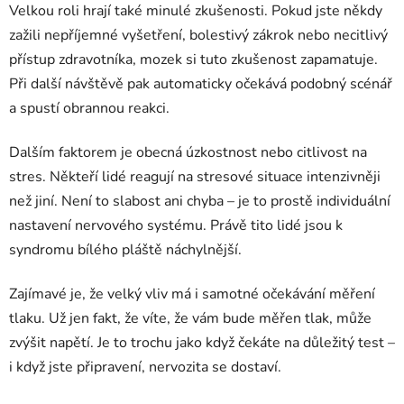
Velkou roli hrají také minulé zkušenosti. Pokud jste někdy
zažili nepříjemné vyšetření, bolestivý zákrok nebo necitlivý
přístup zdravotníka, mozek si tuto zkušenost zapamatuje.
Při další návštěvě pak automaticky očekává podobný scénář
a spustí obrannou reakci.
Dalším faktorem je obecná úzkostnost nebo citlivost na
stres. Někteří lidé reagují na stresové situace intenzivněji
než jiní. Není to slabost ani chyba – je to prostě individuální
nastavení nervového systému. Právě tito lidé jsou k
syndromu bílého pláště náchylnější.
Zajímavé je, že velký vliv má i samotné očekávání měření
tlaku. Už jen fakt, že víte, že vám bude měřen tlak, může
zvýšit napětí. Je to trochu jako když čekáte na důležitý test –
i když jste připravení, nervozita se dostaví.