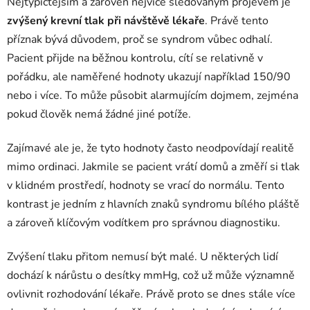
Nejtypičtějším a zároveň nejvíce sledovaným projevem je
zvýšený krevní tlak při návštěvě lékaře
. Právě tento
příznak bývá důvodem, proč se syndrom vůbec odhalí.
Pacient přijde na běžnou kontrolu, cítí se relativně v
pořádku, ale naměřené hodnoty ukazují například 150/90
nebo i více. To může působit alarmujícím dojmem, zejména
pokud člověk nemá žádné jiné potíže.
Zajímavé ale je, že tyto hodnoty často neodpovídají realitě
mimo ordinaci. Jakmile se pacient vrátí domů a změří si tlak
v klidném prostředí, hodnoty se vrací do normálu. Tento
kontrast je jedním z hlavních znaků syndromu bílého pláště
a zároveň klíčovým vodítkem pro správnou diagnostiku.
Zvýšení tlaku přitom nemusí být malé. U některých lidí
dochází k nárůstu o desítky mmHg, což už může významně
ovlivnit rozhodování lékaře. Právě proto se dnes stále více