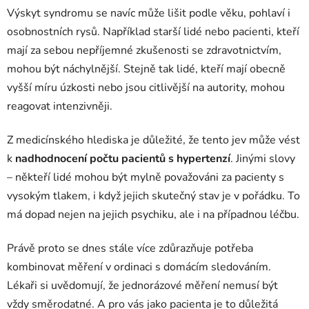
Výskyt syndromu se navíc může lišit podle věku, pohlaví i
osobnostních rysů. Například starší lidé nebo pacienti, kteří
mají za sebou nepříjemné zkušenosti se zdravotnictvím,
mohou být náchylnější. Stejně tak lidé, kteří mají obecně
vyšší míru úzkosti nebo jsou citlivější na autority, mohou
reagovat intenzivněji.
Z medicínského hlediska je důležité, že tento jev může vést
k
nadhodnocení počtu pacientů s hypertenzí
. Jinými slovy
– někteří lidé mohou být mylně považováni za pacienty s
vysokým tlakem, i když jejich skutečný stav je v pořádku. To
má dopad nejen na jejich psychiku, ale i na případnou léčbu.
Právě proto se dnes stále více zdůrazňuje potřeba
kombinovat měření v ordinaci s domácím sledováním.
Lékaři si uvědomují, že jednorázové měření nemusí být
vždy směrodatné. A pro vás jako pacienta je to důležitá