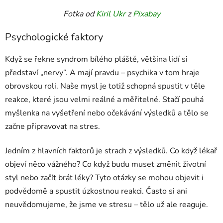
Fotka od
Kiril Ukr
z
Pixabay
Psychologické faktory
Když se řekne syndrom bílého pláště, většina lidí si
představí „nervy“. A mají pravdu – psychika v tom hraje
obrovskou roli. Naše mysl je totiž schopná spustit v těle
reakce, které jsou velmi reálné a měřitelné. Stačí pouhá
myšlenka na vyšetření nebo očekávání výsledků a tělo se
začne připravovat na stres.
Jedním z hlavních faktorů je strach z výsledků. Co když lékař
objeví něco vážného? Co když budu muset změnit životní
styl nebo začít brát léky? Tyto otázky se mohou objevit i
podvědomě a spustit úzkostnou reakci. Často si ani
neuvědomujeme, že jsme ve stresu – tělo už ale reaguje.