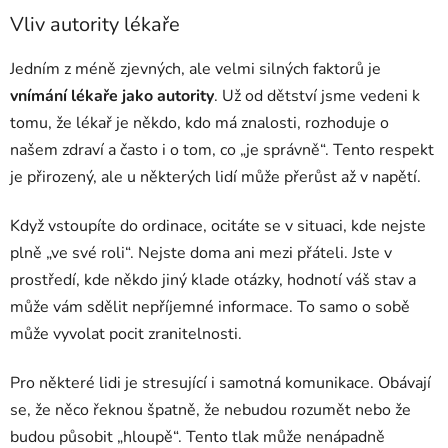
Vliv autority lékaře
Jedním z méně zjevných, ale velmi silných faktorů je
vnímání lékaře jako autority
. Už od dětství jsme vedeni k
tomu, že lékař je někdo, kdo má znalosti, rozhoduje o
našem zdraví a často i o tom, co „je správně“. Tento respekt
je přirozený, ale u některých lidí může přerůst až v napětí.
Když vstoupíte do ordinace, ocitáte se v situaci, kde nejste
plně „ve své roli“. Nejste doma ani mezi přáteli. Jste v
prostředí, kde někdo jiný klade otázky, hodnotí váš stav a
může vám sdělit nepříjemné informace. To samo o sobě
může vyvolat pocit zranitelnosti.
Pro některé lidi je stresující i samotná komunikace. Obávají
se, že něco řeknou špatně, že nebudou rozumět nebo že
budou působit „hloupě“. Tento tlak může nenápadně