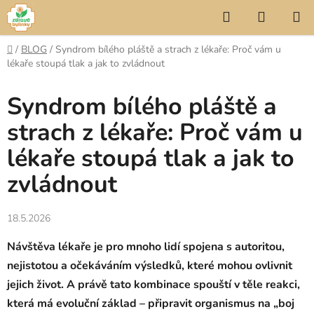
Přejít
Hledat
NÁKUP
na
KOŠÍK
obsah
Domů
/
BLOG
/
Syndrom bílého pláště a strach z lékaře: Proč vám u
lékaře stoupá tlak a jak to zvládnout
Syndrom bílého pláště a
strach z lékaře: Proč vám u
lékaře stoupá tlak a jak to
zvládnout
18.5.2026
Návštěva lékaře je pro mnoho lidí spojena s autoritou,
nejistotou a očekáváním výsledků, které mohou ovlivnit
jejich život. A právě tato kombinace spouští v těle reakci,
která má evoluční základ – připravit organismus na „boj