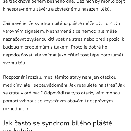
se tlak chová během běžného dne. Bez nich by mohlo dojít
k nesprávnému závěru a zbytečnému nasazení léků.
Zajímavé je, že syndrom bílého pláště může být i určitým
varovným signálem. Neznamená sice nemoc, ale může
naznačovat zvýšenou citlivost na stres nebo predispozici k
budoucím problémům s tlakem. Proto je dobré ho
nepodceňovat, ale vnímat jako příležitost lépe porozumět
svému tělu.
Rozpoznání rozdílu mezi těmito stavy není jen otázkou
medicíny, ale i sebeuvědomění. Jak reagujete na stres? Jak
se cítíte v ordinaci? Odpovědi na tyto otázky vám mohou
pomoci vyhnout se zbytečným obavám i nesprávným
rozhodnutím.
Jak často se syndrom bílého pláště
vyskytuje