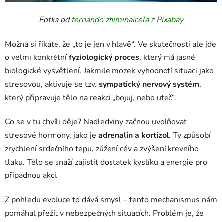
Fotka od
fernando zhiminaicela
z
Pixabay
Možná si říkáte, že „to je jen v hlavě“. Ve skutečnosti ale jde
o velmi konkrétní
fyziologický proces
, který má jasné
biologické vysvětlení. Jakmile mozek vyhodnotí situaci jako
stresovou, aktivuje se tzv.
sympatický nervový systém
,
který připravuje tělo na reakci „bojuj, nebo uteč“.
Co se v tu chvíli děje? Nadledviny začnou uvolňovat
stresové hormony, jako je
adrenalin a kortizol
. Ty způsobí
zrychlení srdečního tepu, zúžení cév a zvýšení krevního
tlaku. Tělo se snaží zajistit dostatek kyslíku a energie pro
případnou akci.
Z pohledu evoluce to dává smysl – tento mechanismus nám
pomáhal přežít v nebezpečných situacích. Problém je, že