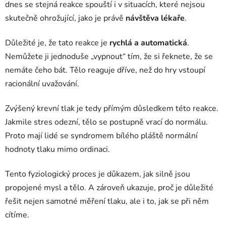
dnes se stejná reakce spouští i v situacích, které nejsou
skutečně ohrožující, jako je právě
návštěva lékaře
.
Důležité je, že tato reakce je
rychlá a automatická
.
Nemůžete ji jednoduše „vypnout“ tím, že si řeknete, že se
nemáte čeho bát. Tělo reaguje dříve, než do hry vstoupí
racionální uvažování.
Zvýšený krevní tlak je tedy přímým důsledkem této reakce.
Jakmile stres odezní, tělo se postupně vrací do normálu.
Proto mají lidé se syndromem bílého pláště normální
hodnoty tlaku mimo ordinaci.
Tento fyziologický proces je důkazem, jak silně jsou
propojené mysl a tělo. A zároveň ukazuje, proč je důležité
řešit nejen samotné měření tlaku, ale i to, jak se při něm
cítíme.