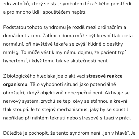
zdravotníků, který se stal symbolem lékařského prostředí –
a pro mnoho lidí i spouštěčem napětí.
Podstatou tohoto syndromu je rozdíl mezi ordinačním a
domácím tlakem. Zatímco doma může být krevní tlak zcela
normální, při návštěvě lékaře se zvýší klidně o desítky
mmHg. To může vést k mylnému dojmu, že pacient trpí
hypertenzí, i když tomu tak ve skutečnosti není.
Z biologického hlediska jde o aktivaci
stresové reakce
organismu
. Tělo vyhodnotí situaci jako potenciálně
ohrožující, i když objektivně nebezpečná není. Aktivuje se
nervový systém, zrychlí se tep, cévy se stáhnou a krevní
tlak stoupá. Je to stejný mechanismus, jaký by se spustil
například při náhlém leknutí nebo stresové situaci v práci.
Důležité je pochopit, že tento syndrom není „jen v hlavě“. Je