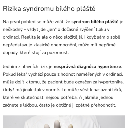
Rizika syndromu bílého pláště
Na první pohled se může zdát, že
syndrom bílého pláště
je
neškodný – vždyť jde „jen“ o dočasné zvýšení tlaku v
ordinaci. Realita je ale o něco složitější. I když sám o sobě
nepředstavuje klasické onemocnění, může mít nepřímé
dopady, které stojí za pozornost.
Jedním z hlavních rizik je
nesprávná diagnóza hypertenze
.
Pokud lékař vychází pouze z hodnot naměřených v ordinaci,
může dojít k tomu, že pacient bude označen za hypertonika,
i když má jinak tlak v normě. To může vést k nasazení léků,
které ve skutečnosti nejsou potřeba. A jakmile jednou
začnete s léčbou, často je obtížné ji zpětně přehodnotit.