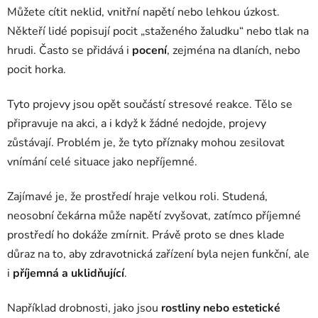
Můžete cítit neklid, vnitřní napětí nebo lehkou úzkost.
Někteří lidé popisují pocit „staženého žaludku“ nebo tlak na
hrudi. Často se přidává i
pocení
, zejména na dlaních, nebo
pocit horka.
Tyto projevy jsou opět součástí stresové reakce. Tělo se
připravuje na akci, a i když k žádné nedojde, projevy
zůstávají. Problém je, že tyto příznaky mohou zesilovat
vnímání celé situace jako nepříjemné.
Zajímavé je, že prostředí hraje velkou roli. Studená,
neosobní čekárna může napětí zvyšovat, zatímco příjemné
prostředí ho dokáže zmírnit. Právě proto se dnes klade
důraz na to, aby zdravotnická zařízení byla nejen funkční, ale
i
příjemná a uklidňující
.
Například drobnosti, jako jsou
rostliny nebo estetické