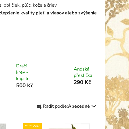
bličiek, pľúc, kože a čriev.
zlepšenie kvality pleti a vlasov alebo zvýšenie
Dračí
Andská
krev -
přeslička
kapsle
290 Kč
500 Kč
Ř
Řadit podle:
Abecedně
a
z
e
VÝPRODEJ