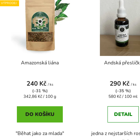
ý
VÝPRODEJ
p
s
p
r
o
d
Amazonská liána
Andská přesličk
u
k
t
240 Kč
290 Kč
/ ks
/ ks
ů
(–31 %)
(–35 %)
Měrná
Měrná
342,86 Kč / 100 g
580 Kč / 100 ml
cena:
cena:
DO KOŠÍKU
DETAIL
"Běhat jako za mlada"
jedna z nejstarších ro