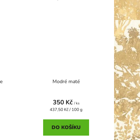
le
Modré maté
350 Kč
/ ks
Měrná
437,50 Kč / 100 g
cena:
DO KOŠÍKU