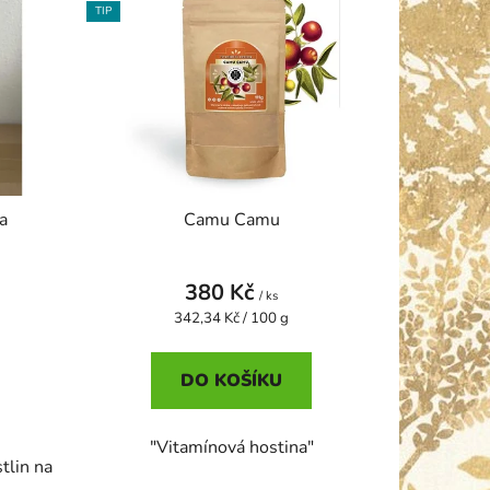
n
TIP
í
p
r
o
d
u
k
a
Camu Camu
t
ů
380 Kč
/ ks
Měrná
342,34 Kč / 100 g
cena:
DO KOŠÍKU
"Vitamínová hostina"
stlin na