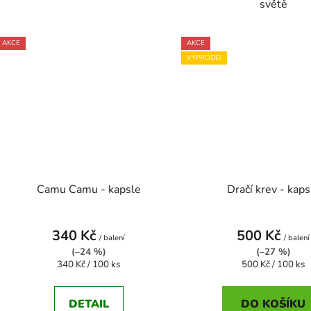
světě
AKCE
AKCE
VÝPRODEJ
Camu Camu - kapsle
Dračí krev - kaps
340 Kč
500 Kč
/ balení
/ balení
(–24 %)
(–27 %)
Měrná
Měrná
340 Kč / 100 ks
500 Kč / 100 ks
cena:
cena:
DETAIL
DO KOŠÍKU