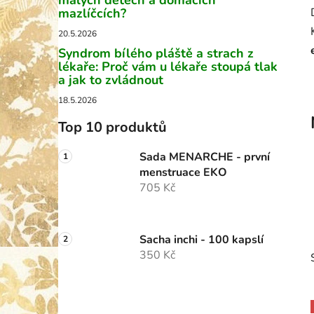
malých dětech a domácích
p
mazlíčcích?
a
20.5.2026
n
Syndrom bílého pláště a strach z
lékaře: Proč vám u lékaře stoupá tlak
e
a jak to zvládnout
l
18.5.2026
Top 10 produktů
Sada MENARCHE - první
menstruace EKO
705 Kč
Sacha inchi - 100 kapslí
350 Kč