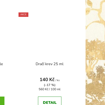
AKCE
le
Dračí krev 25 ml
140 Kč
/ ks
(–17 %)
Měrná
560 Kč / 100 ml
cena:
DETAIL