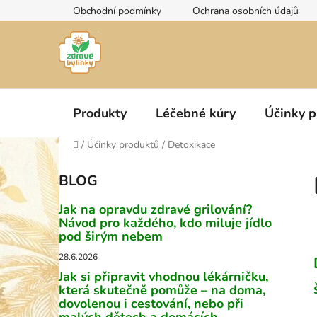
Přejít
Obchodní podmínky
Ochrana osobních údajů
na
obsah
Produkty
Léčebné kúry
Účinky p
Domů
/
Účinky produktů
/
Detoxikace
P
BLOG
o
s
Jak na opravdu zdravé grilování?
t
Návod pro každého, kdo miluje jídlo
pod širým nebem
r
a
28.6.2026
n
Jak si připravit vhodnou lékárničku,
která skutečně pomůže – na doma,
n
dovolenou i cestování, nebo při
í