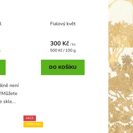
l
Fialový květ
300 Kč
/ ks
Měrná
l
500 Kč / 100 g
cena:
DO KOŠÍKU
álně není
!!!Můžete
 skle...
AKCE
VÝPRODEJ