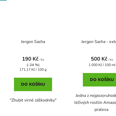
Jergon Sacha
Jergon Sacha - ext
190 Kč
500 Kč
/ ks
/ ks
Měrná
(–24 %)
1 000 Kč / 100 ml
Měrná
cena:
171,17 Kč / 100 g
cena:
DO KOŠÍKU
DO KOŠÍKU
Jedna z nejpozoruhod
"Zhubit virné záškodníky"
léčivých rostlin Amaz
pralesa.