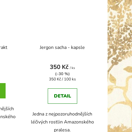
rakt
Jergon sacha - kapsle
350 Kč
/ ks
(–30 %)
Měrná
350 Kč / 100 ks
cena:
DETAIL
nějších
Jedna z nejpozoruhodnějších
onského
léčivých rostlin Amazonského
pralesa.