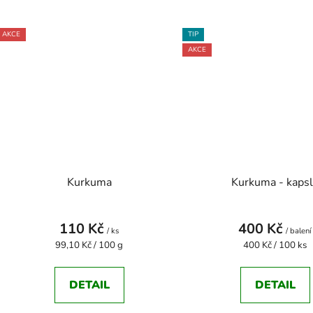
AKCE
TIP
AKCE
Kurkuma
Kurkuma - kaps
110 Kč
400 Kč
/ ks
/ balení
Měrná
Měrná
99,10 Kč / 100 g
400 Kč / 100 ks
cena:
cena:
DETAIL
DETAIL