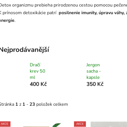
Detox organizmu prebieha prirodzenou cestou pomocou pečene, o
K prínosom detoxikácie patrí
posilnenie imunity, úpravu váhy, 
energie
.
Nejprodávanější
Dračí
Jergon
krev 50
sacha -
ml
kapsle
400 Kč
350 Kč
Stránka
1
z
1
-
23
položek celkem
V
AKCE
AKCE