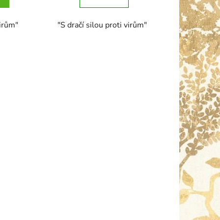
virům"
"S dračí silou proti virům"