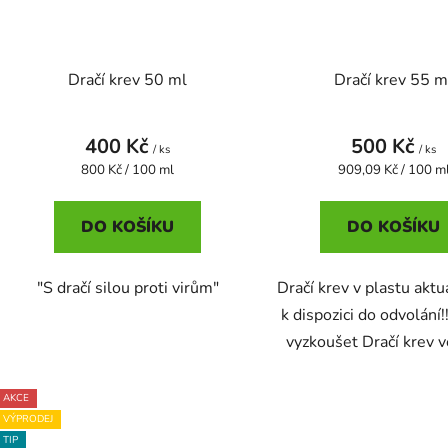
Dračí krev 50 ml
Dračí krev 55 m
400 Kč
500 Kč
/ ks
/ ks
Měrná
Měrná
800 Kč / 100 ml
909,09 Kč / 100 m
cena:
cena:
DO KOŠÍKU
DO KOŠÍKU
"S dračí silou proti virům"
Dračí krev v plastu aktu
k dispozici do odvolání
vyzkoušet Dračí krev ve
AKCE
VÝPRODEJ
TIP