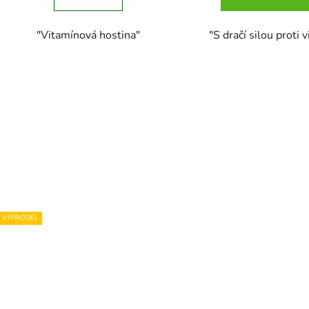
"Vitamínová hostina"
"S dračí silou proti 
VÝPRODEJ