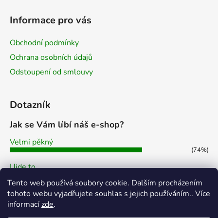
Informace pro vás
Obchodní podmínky
Ochrana osobních údajů
Odstoupení od smlouvy
Dotazník
Jak se Vám líbí náš e-shop?
Velmi pěkný
(74%)
Ujde to
(7%)
Tento web používá soubory cookie. Dalším procházením
Nelíbí se mi
tohoto webu vyjadřujete souhlas s jejich používáním.. Více
(19%)
informací
zde
.
Počet hlasů:
43