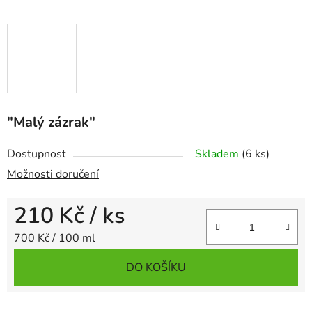
"Malý zázrak"
Dostupnost
Skladem
(6 ks)
Možnosti doručení
210 Kč
/ ks
Měrná cena:
700 Kč / 100 ml
DO KOŠÍKU