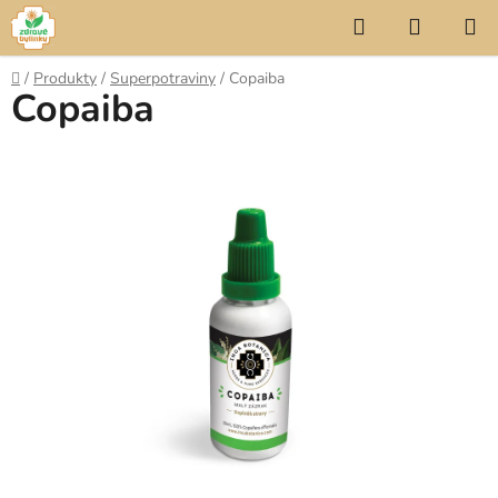
Přejít
Hledat
NÁKUP
na
KOŠÍK
obsah
Domů
/
Produkty
/
Superpotraviny
/
Copaiba
Copaiba