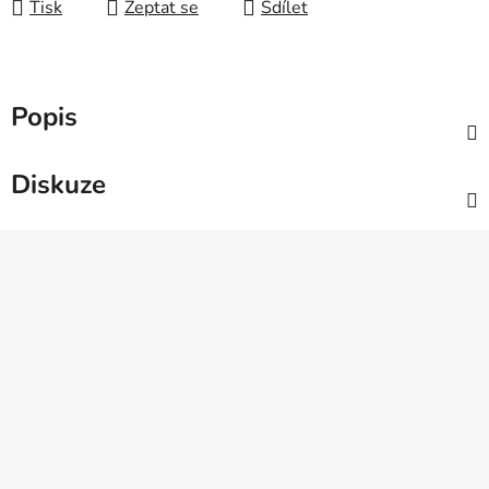
Tisk
Zeptat se
Sdílet
Popis
Diskuze
Z
á
p
a
t
í