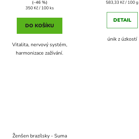
ů
Měrná
(–46 %)
583,33 Kč / 100 g
Měrná
cena:
350 Kč / 100 ks
cena:
DETAIL
DO KOŠÍKU
únik z úzkostí
Vitalita, nervový systém,
harmonizace zažívání.
Ženšen brazílsky - Suma