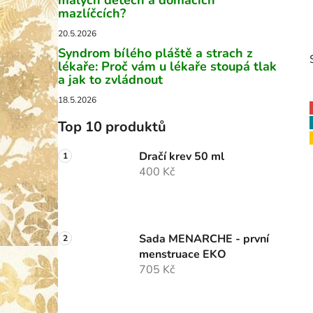
malých dětech a domácích
p
mazlíčcích?
a
20.5.2026
n
Syndrom bílého pláště a strach z
lékaře: Proč vám u lékaře stoupá tlak
e
a jak to zvládnout
l
18.5.2026
Top 10 produktů
i
Dračí krev 50 ml
400 Kč
Sada MENARCHE - první
menstruace EKO
705 Kč