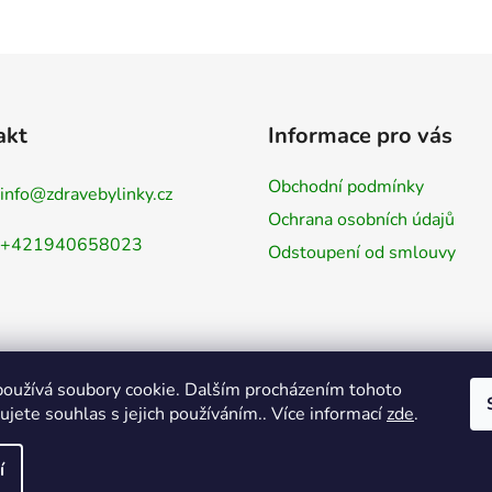
p
r
v
k
y
akt
Informace pro vás
v
ý
Obchodní podmínky
p
info
@
zdravebylinky.cz
i
Ochrana osobních údajů
s
+421940658023
Odstoupení od smlouvy
u
oužívá soubory cookie. Dalším procházením tohoto
jete souhlas s jejich používáním.. Více informací
zde
.
í