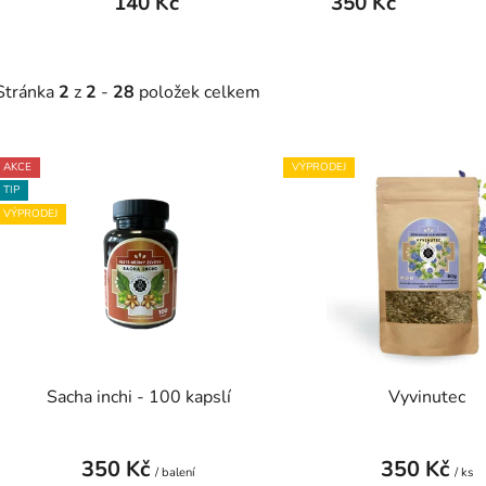
140 Kč
350 Kč
Stránka
2
z
2
-
28
položek celkem
V
AKCE
VÝPRODEJ
ý
TIP
p
VÝPRODEJ
s
p
r
o
d
Sacha inchi - 100 kapslí
Vyvinutec
u
k
t
350 Kč
350 Kč
/ balení
/ ks