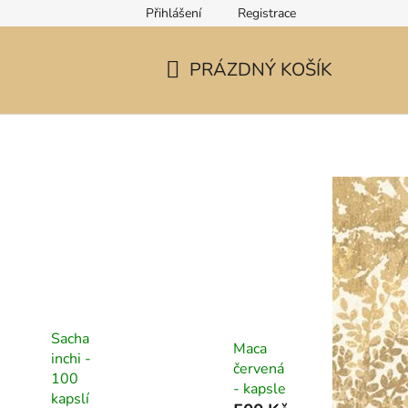
Přihlášení
Registrace
PRÁZDNÝ KOŠÍK
NÁKUPNÍ
KOŠÍK
Sacha
Maca
inchi -
červená
100
- kapsle
kapslí