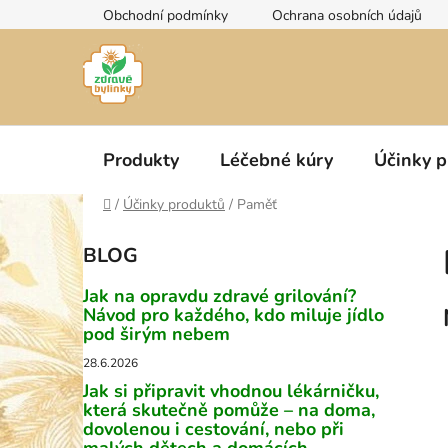
Přejít
Obchodní podmínky
Ochrana osobních údajů
na
obsah
Produkty
Léčebné kúry
Účinky p
Domů
/
Účinky produktů
/
Paměť
P
BLOG
o
s
Jak na opravdu zdravé grilování?
t
Návod pro každého, kdo miluje jídlo
pod širým nebem
r
a
28.6.2026
n
Jak si připravit vhodnou lékárničku,
která skutečně pomůže – na doma,
n
dovolenou i cestování, nebo při
í