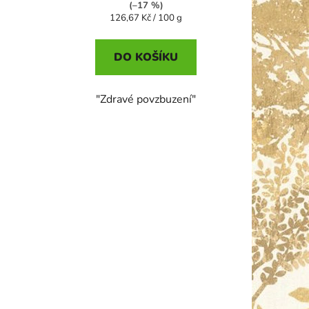
(–17 %)
Měrná
126,67 Kč / 100 g
cena:
DO KOŠÍKU
"Zdravé povzbuzení"