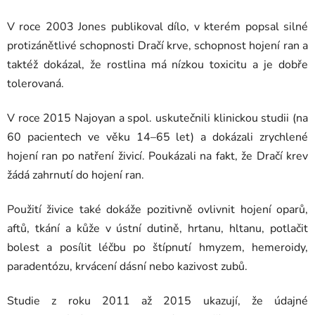
V roce 2003 Jones publikoval dílo, v kterém popsal silné
protizánětlivé schopnosti Dračí krve, schopnost hojení ran a
taktéž dokázal, že rostlina má nízkou toxicitu a je dobře
tolerovaná.
V roce 2015 Najoyan a spol. uskutečnili klinickou studii (na
60 pacientech ve věku 14–65 let) a dokázali zrychlené
hojení ran po natření živicí. Poukázali na fakt, že Dračí krev
žádá zahrnutí do hojení ran.
Použití živice také dokáže pozitivně ovlivnit hojení oparů,
aftů, tkání a kůže v ústní dutině, hrtanu, hltanu, potlačit
bolest a posílit léčbu po štípnutí hmyzem, hemeroidy,
paradentózu, krvácení dásní nebo kazivost zubů.
Studie z roku 2011 až 2015 ukazují, že údajné