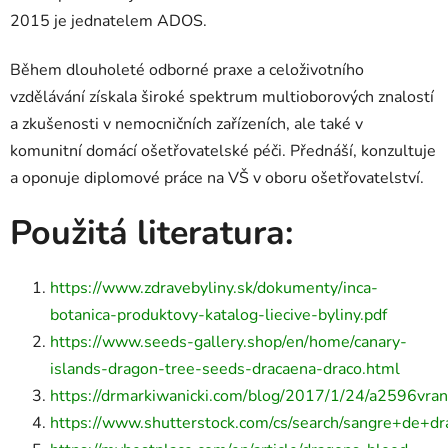
2015 je jednatelem ADOS.
Během dlouholeté odborné praxe a celoživotního
vzdělávání získala široké spektrum multioborových znalostí
a zkušenosti v nemocničních zařízeních, ale také v
komunitní domácí ošetřovatelské péči. Přednáší, konzultuje
a oponuje diplomové práce na VŠ v oboru ošetřovatelství.
Použitá literatura:
https://www.zdravebyliny.sk/dokumenty/inca-
botanica-produktovy-katalog-liecive-byliny.pdf
https://www.seeds-gallery.shop/en/home/canary-
islands-dragon-tree-seeds-dracaena-draco.html
https://drmarkiwanicki.com/blog/2017/1/24/a2596vra
https://www.shutterstock.com/cs/search/sangre+de+dr