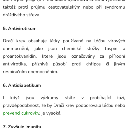
taktéž proti průjmu cestovatelským nebo při syndromu
dráždivého střeva.
5. Antivirotikum
Dračí krev obsahuje látky používané na léčbu virových
onemocnění, jako jsou chemické složky taspin a
proantokyanidin, které jsou označovány za přírodní
antivirotika, příznivě působí proti chřipce či jiným
respiračním onemocněním.
6. Antidiabetikum
I když jsou výzkumy stále v probíhající fázi,
pravděpodobnost, že by Dračí krev podporovala léčbu nebo
prevenci cukrovky
, je vysoká.
7. Zvyšuje imunitu